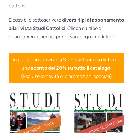
cattolici.
È possibile sottoscrivere
diversi tipi di abbonamento
alla rivista Studi Cattolici
. Clicca sul tipo di
abbonamento per scoprirne vantaggi e modalità!
In più l’abbonamento a Studi Cattolici dà diritto ad
uno
sconto del 20% su tutto il catalogo!
(Escluso le novità e le promozioni speciali)