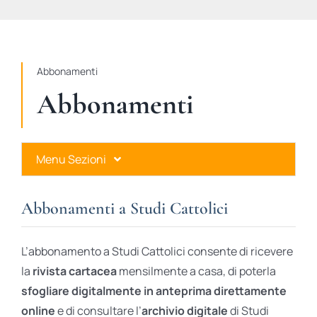
STUDI
RUBRICHE
Abbonamenti
Abbonamenti
Menu Sezioni
Abbonamenti a Studi Cattolici
Abbonamenti a Studi Cattolici
Ares Gold
L’abbonamento a Studi Cattolici consente di ricevere
Ares Digital
la
rivista cartacea
mensilmente a casa, di poterla
sfogliare digitalmente in anteprima direttamente
Ares Gift Card
online
e di consultare l’
archivio digitale
di Studi