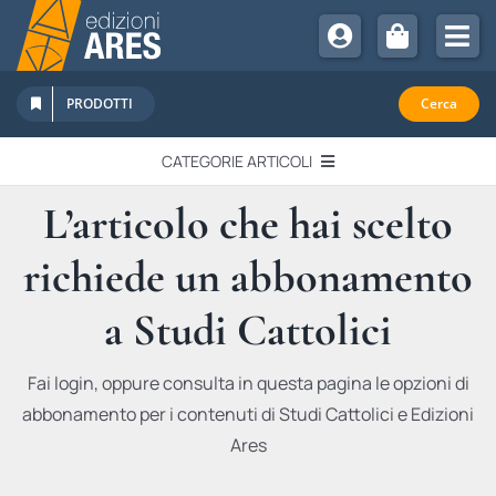
Salta
al
Tog
contenuto
Nav
Chi Siamo
PRODOTTI
Cerca
Sostienici
CATEGORIE ARTICOLI
Abbonamenti
L’articolo che hai scelto
EDITORIALI
Promozioni
richiede un abbonamento
Newsletter
IN QUESTO NUMERO
Eventi
a Studi Cattolici
Libri Ares
QUADERNI MONOGRAFICI
Fai login, oppure consulta in questa pagina le opzioni di
abbonamento per i contenuti di Studi Cattolici e Edizioni
RECENSIONI
Ares