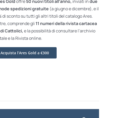
es Gold
offre
50 nuovi titoli all’anno,
inviati in
due
ode spedizioni gratuite
(a giugno e dicembre), e il
di sconto su tutti gli altri titoli del catalogo Ares.
ltre, comprende gli
11 numeri della rivista cartacea
di Cattolici,
e la possibilità di consultare l’archivio
tale e la Rivista online.
Acquista l’Ares Gold a €300