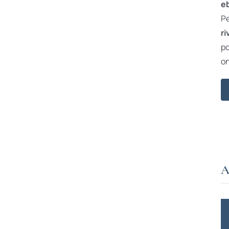
e
Pe
ri
po
on
A