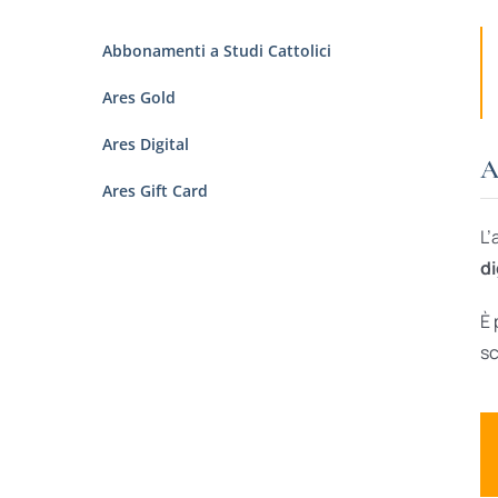
Abbonamenti a Studi Cattolici
Ares Gold
Ares Digital
A
Ares Gift Card
L’
di
È 
sc