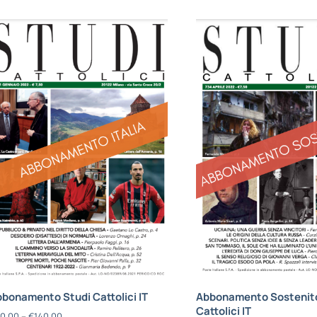
bonamento Studi Cattolici IT
Abbonamento Sostenito
Cattolici IT
0,00
–
€
140,00