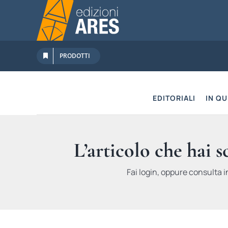
Salta
al
contenuto
PRODOTTI
EDITORIALI
IN Q
L’articolo che hai 
Fai login, oppure consulta i