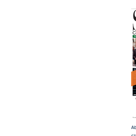
Ab
€
8