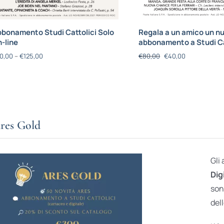
bonamento Studi Cattolici Solo
Regala a un amico un n
-line
abbonamento a Studi Ca
0,00
–
€
125,00
€
80,00
€
40,00
res Gold
Gli
Dig
son
dell