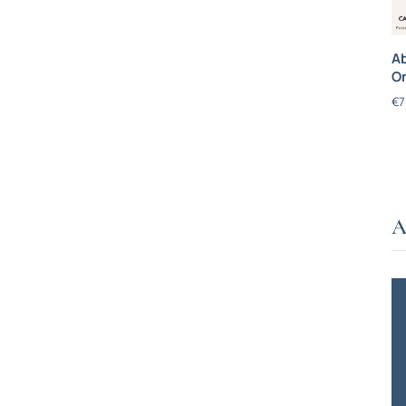
Ab
On
€
7
A