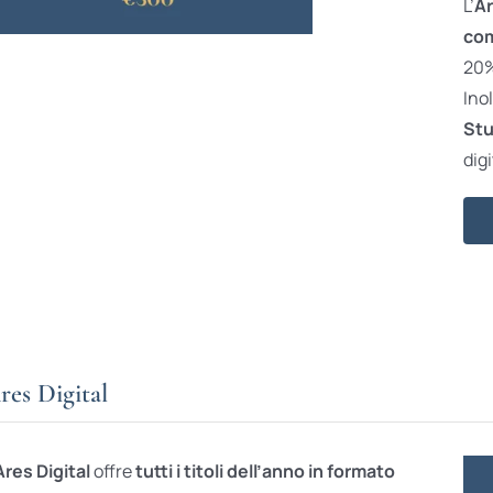
L’
Ar
com
20% 
Ino
Stu
digi
res Digital
Ares Digital
offre
tutti i titoli dell’anno in formato