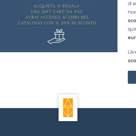
di 
nov
sco
qui
eur
L’A
sco