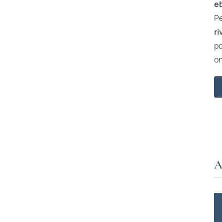
e
Pe
ri
po
on
A