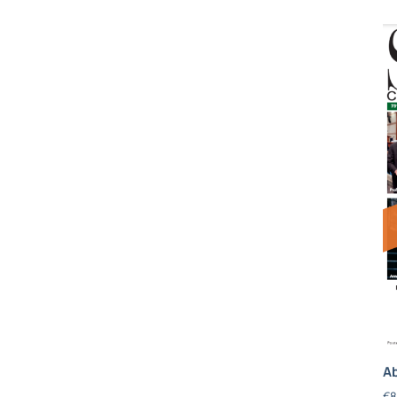
Ab
€
8