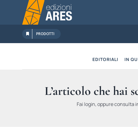
Salta
al
contenuto
PRODOTTI
EDITORIALI
IN Q
L’articolo che hai 
Fai login, oppure consulta i