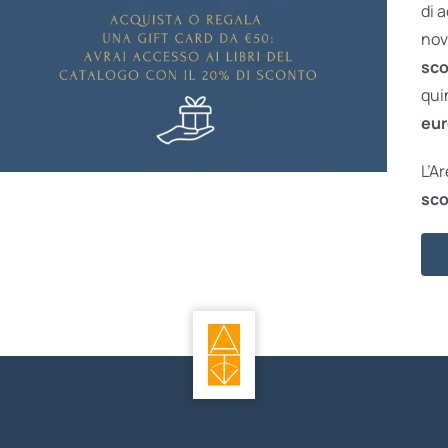
di 
nov
sco
qui
eur
L’A
sco