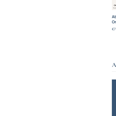
Ab
On
€
7
A