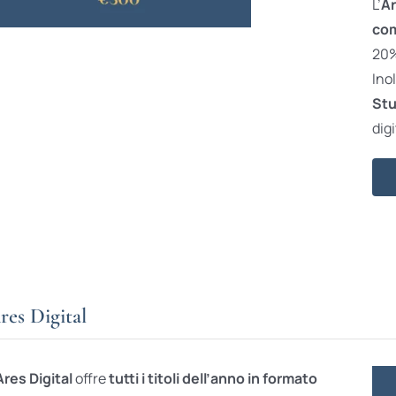
L’
Ar
com
20% 
Ino
Stu
digi
res Digital
Ares Digital
offre
tutti i titoli dell’anno in formato