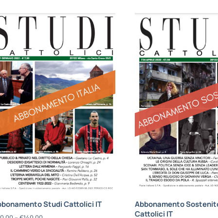
bonamento Studi Cattolici IT
Abbonamento Sostenito
Cattolici IT
0,00
–
€
140,00