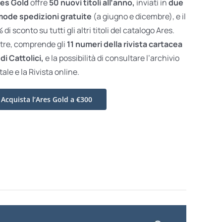
es Gold
offre
50 nuovi titoli all’anno,
inviati in
due
ode spedizioni gratuite
(a giugno e dicembre), e il
di sconto su tutti gli altri titoli del catalogo Ares.
ltre, comprende gli
11 numeri della rivista cartacea
di Cattolici,
e la possibilità di consultare l’archivio
tale e la Rivista online.
Acquista l’Ares Gold a €300