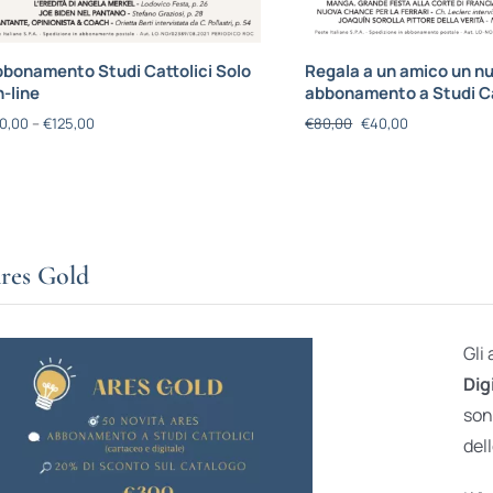
bonamento Studi Cattolici Solo
Regala a un amico un n
-line
abbonamento a Studi Ca
0,00
–
€
125,00
€
80,00
€
40,00
res Gold
Gli
Dig
son
dell