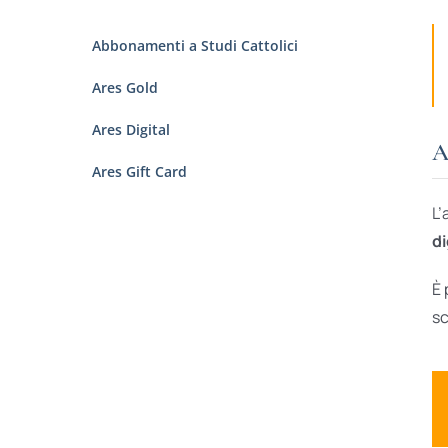
Abbonamenti a Studi Cattolici
Ares Gold
Ares Digital
A
Ares Gift Card
L’
di
È 
sc