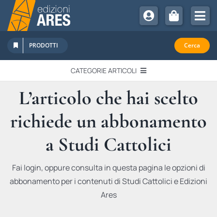
Salta
al
Tog
contenuto
Nav
Chi Siamo
PRODOTTI
Cerca
Sostienici
CATEGORIE ARTICOLI
Abbonamenti
L’articolo che hai scelto
EDITORIALI
Promozioni
richiede un abbonamento
Newsletter
IN QUESTO NUMERO
Eventi
a Studi Cattolici
Libri Ares
QUADERNI MONOGRAFICI
Fai login, oppure consulta in questa pagina le opzioni di
abbonamento per i contenuti di Studi Cattolici e Edizioni
RECENSIONI
Ares