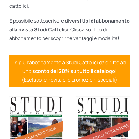
cattolici.
È possibile sottoscrivere
diversi tipi di abbonamento
alla rivista Studi Cattolici
. Clicca sul tipo di
abbonamento per scoprirne vantaggi e modalità!
In più l’abbonamento a Studi Cattolici dà diritto ad
uno
sconto del 20% su tutto il catalogo!
(Escluso le novità e le promozioni speciali)