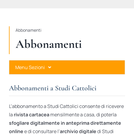
STUDI
RUBRICHE
Abbonamenti
Abbonamenti
Menu Sezioni
Abbonamenti a Studi Cattolici
Abbonamenti a Studi Cattolici
Ares Gold
L’abbonamento a Studi Cattolici consente di ricevere
Ares Digital
la
rivista cartacea
mensilmente a casa, di poterla
sfogliare digitalmente in anteprima direttamente
Ares Gift Card
online
e di consultare l’
archivio digitale
di Studi