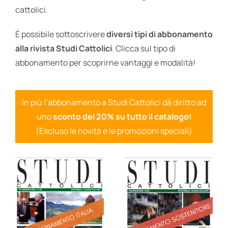
cattolici.
È possibile sottoscrivere
diversi tipi di abbonamento
alla rivista Studi Cattolici
. Clicca sul tipo di
abbonamento per scoprirne vantaggi e modalità!
In più l’abbonamento a Studi Cattolici dà diritto ad
uno
sconto del 20% su tutto il catalogo!
(Escluso le novità e le promozioni speciali)