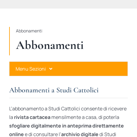
STUDI
RUBRICHE
Abbonamenti
Abbonamenti
Menu Sezioni
Abbonamenti a Studi Cattolici
Abbonamenti a Studi Cattolici
Ares Gold
L’abbonamento a Studi Cattolici consente di ricevere
Ares Digital
la
rivista cartacea
mensilmente a casa, di poterla
sfogliare digitalmente in anteprima direttamente
Ares Gift Card
online
e di consultare l’
archivio digitale
di Studi