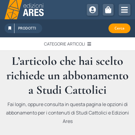
Salta
al
Tog
contenuto
Nav
Chi Siamo
PRODOTTI
Cerca
Sostienici
CATEGORIE ARTICOLI
Abbonamenti
L’articolo che hai scelto
EDITORIALI
Promozioni
richiede un abbonamento
Newsletter
IN QUESTO NUMERO
Eventi
a Studi Cattolici
Libri Ares
QUADERNI MONOGRAFICI
Fai login, oppure consulta in questa pagina le opzioni di
abbonamento per i contenuti di Studi Cattolici e Edizioni
RECENSIONI
Ares