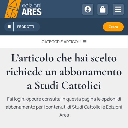
Salta
al
Tog
contenuto
Nav
Chi Siamo
PRODOTTI
Cerca
Sostienici
CATEGORIE ARTICOLI
Abbonamenti
L’articolo che hai scelto
EDITORIALI
Promozioni
richiede un abbonamento
Newsletter
IN QUESTO NUMERO
Eventi
a Studi Cattolici
Libri Ares
QUADERNI MONOGRAFICI
Fai login, oppure consulta in questa pagina le opzioni di
abbonamento per i contenuti di Studi Cattolici e Edizioni
RECENSIONI
Ares