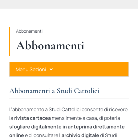
STUDI
RUBRICHE
Abbonamenti
Abbonamenti
Menu Sezioni
Abbonamenti a Studi Cattolici
Abbonamenti a Studi Cattolici
Ares Gold
L’abbonamento a Studi Cattolici consente di ricevere
Ares Digital
la
rivista cartacea
mensilmente a casa, di poterla
sfogliare digitalmente in anteprima direttamente
Ares Gift Card
online
e di consultare l’
archivio digitale
di Studi