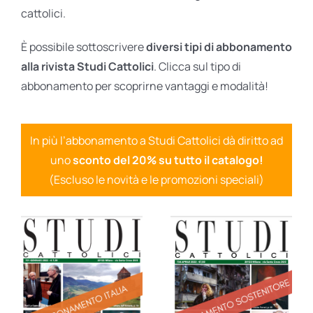
cattolici.
È possibile sottoscrivere
diversi tipi di abbonamento
alla rivista Studi Cattolici
. Clicca sul tipo di
abbonamento per scoprirne vantaggi e modalità!
In più l’abbonamento a Studi Cattolici dà diritto ad
uno
sconto del 20% su tutto il catalogo!
(Escluso le novità e le promozioni speciali)