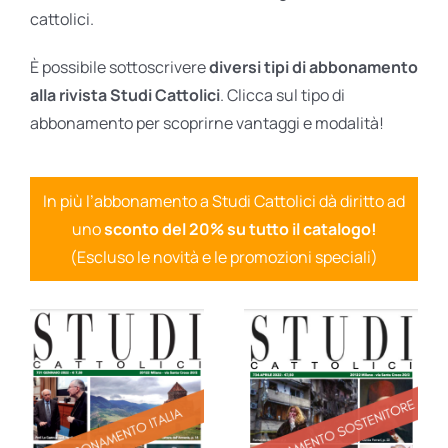
cattolici.
È possibile sottoscrivere
diversi tipi di abbonamento
alla rivista Studi Cattolici
. Clicca sul tipo di
abbonamento per scoprirne vantaggi e modalità!
In più l’abbonamento a Studi Cattolici dà diritto ad
uno
sconto del 20% su tutto il catalogo!
(Escluso le novità e le promozioni speciali)