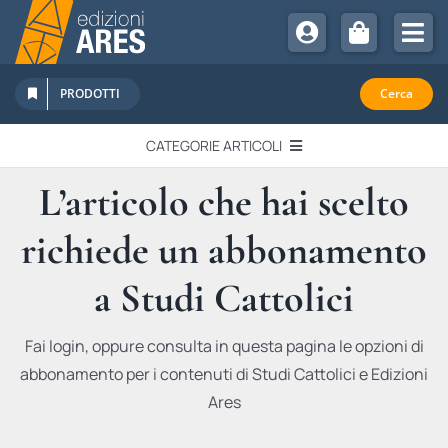
Salta
al
Tog
contenuto
Nav
Chi Siamo
PRODOTTI
Cerca
Sostienici
CATEGORIE ARTICOLI
Abbonamenti
L’articolo che hai scelto
EDITORIALI
Promozioni
richiede un abbonamento
Newsletter
IN QUESTO NUMERO
Eventi
a Studi Cattolici
Libri Ares
QUADERNI MONOGRAFICI
Fai login, oppure consulta in questa pagina le opzioni di
abbonamento per i contenuti di Studi Cattolici e Edizioni
RECENSIONI
Ares