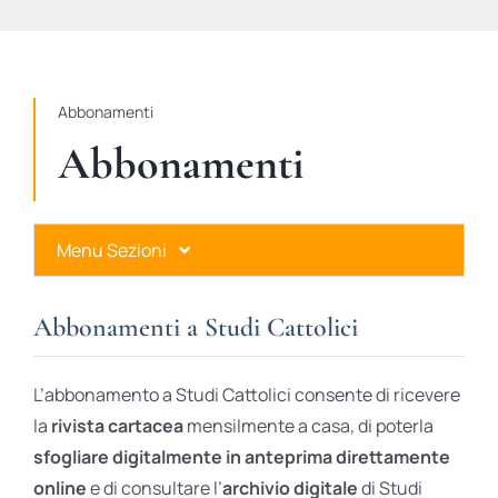
STUDI
RUBRICHE
Abbonamenti
Abbonamenti
Menu Sezioni
Abbonamenti a Studi Cattolici
Abbonamenti a Studi Cattolici
Ares Gold
L’abbonamento a Studi Cattolici consente di ricevere
Ares Digital
la
rivista cartacea
mensilmente a casa, di poterla
sfogliare digitalmente in anteprima direttamente
Ares Gift Card
online
e di consultare l’
archivio digitale
di Studi