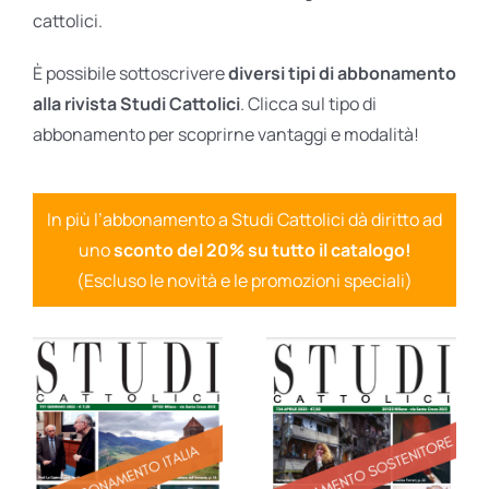
cattolici.
È possibile sottoscrivere
diversi tipi di abbonamento
alla rivista Studi Cattolici
. Clicca sul tipo di
abbonamento per scoprirne vantaggi e modalità!
In più l’abbonamento a Studi Cattolici dà diritto ad
uno
sconto del 20% su tutto il catalogo!
(Escluso le novità e le promozioni speciali)