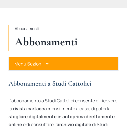
STUDI
RUBRICHE
Abbonamenti
Abbonamenti
Menu Sezioni
Abbonamenti a Studi Cattolici
Abbonamenti a Studi Cattolici
Ares Gold
L’abbonamento a Studi Cattolici consente di ricevere
Ares Digital
la
rivista cartacea
mensilmente a casa, di poterla
sfogliare digitalmente in anteprima direttamente
Ares Gift Card
online
e di consultare l’
archivio digitale
di Studi