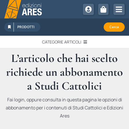
Salta
al
Tog
contenuto
Nav
Chi Siamo
PRODOTTI
Cerca
Sostienici
CATEGORIE ARTICOLI
Abbonamenti
L’articolo che hai scelto
EDITORIALI
Promozioni
richiede un abbonamento
Newsletter
IN QUESTO NUMERO
Eventi
a Studi Cattolici
Libri Ares
QUADERNI MONOGRAFICI
Fai login, oppure consulta in questa pagina le opzioni di
abbonamento per i contenuti di Studi Cattolici e Edizioni
RECENSIONI
Ares