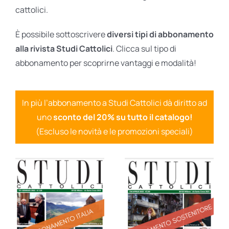
cattolici.
È possibile sottoscrivere
diversi tipi di abbonamento
alla rivista Studi Cattolici
. Clicca sul tipo di
abbonamento per scoprirne vantaggi e modalità!
In più l’abbonamento a Studi Cattolici dà diritto ad
uno
sconto del 20% su tutto il catalogo!
(Escluso le novità e le promozioni speciali)