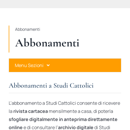
STUDI
RUBRICHE
Abbonamenti
Abbonamenti
Menu Sezioni
Abbonamenti a Studi Cattolici
Abbonamenti a Studi Cattolici
Ares Gold
L’abbonamento a Studi Cattolici consente di ricevere
Ares Digital
la
rivista cartacea
mensilmente a casa, di poterla
sfogliare digitalmente in anteprima direttamente
Ares Gift Card
online
e di consultare l’
archivio digitale
di Studi