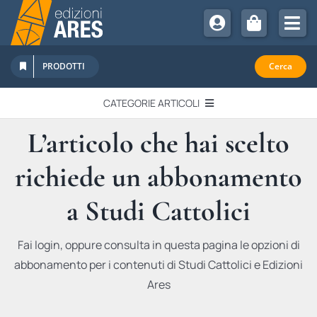
Salta
al
Tog
contenuto
Nav
Chi Siamo
PRODOTTI
Cerca
Sostienici
CATEGORIE ARTICOLI
Abbonamenti
L’articolo che hai scelto
EDITORIALI
Promozioni
richiede un abbonamento
Newsletter
IN QUESTO NUMERO
Eventi
a Studi Cattolici
Libri Ares
QUADERNI MONOGRAFICI
Fai login, oppure consulta in questa pagina le opzioni di
abbonamento per i contenuti di Studi Cattolici e Edizioni
RECENSIONI
Ares