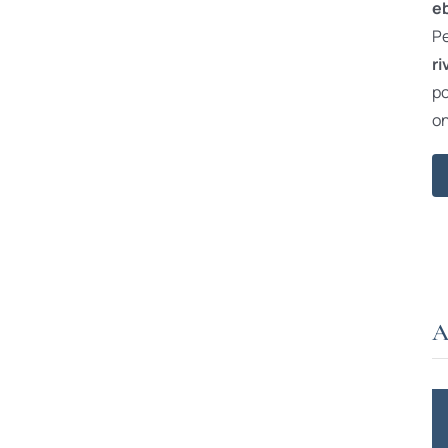
e
Pe
ri
po
on
A