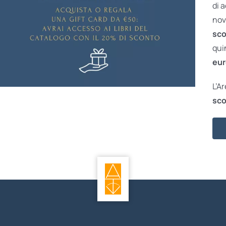
di 
nov
sco
qui
eur
L’A
sco