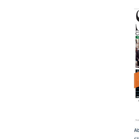
Ab
€
8