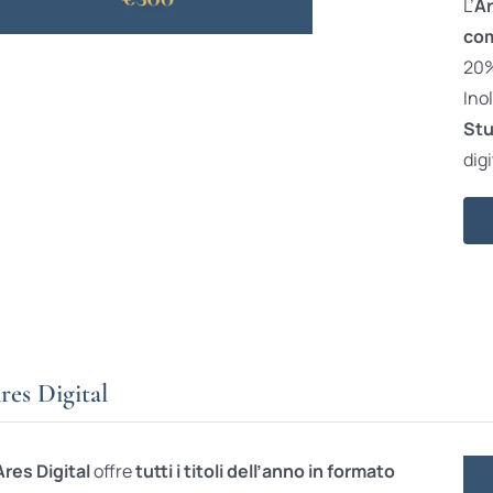
L’
Ar
com
20% 
Ino
Stu
digi
res Digital
Ares Digital
offre
tutti i titoli dell’anno in formato