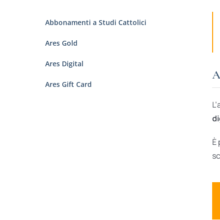
Abbonamenti a Studi Cattolici
Ares Gold
Ares Digital
A
Ares Gift Card
L’
di
È 
sc