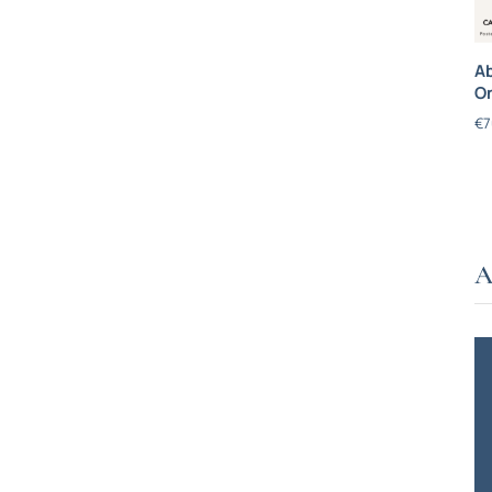
Ab
On
€
7
A