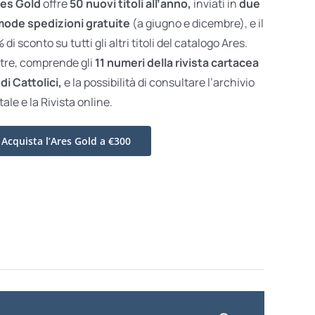
es Gold
offre
50 nuovi titoli all’anno,
inviati in
due
ode spedizioni gratuite
(a giugno e dicembre), e il
di sconto su tutti gli altri titoli del catalogo Ares.
ltre, comprende gli
11 numeri della rivista cartacea
di Cattolici,
e la possibilità di consultare l’archivio
tale e la Rivista online.
Acquista l’Ares Gold a €300