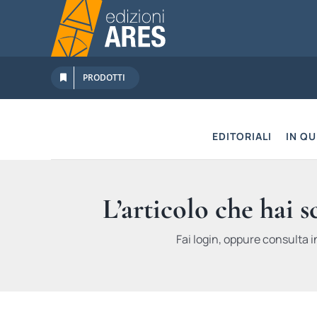
Salta
al
contenuto
PRODOTTI
EDITORIALI
IN Q
L’articolo che hai 
Fai login, oppure consulta i