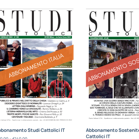
bonamento Studi Cattolici IT
Abbonamento Sostenito
Cattolici IT
0,00
–
€
140,00