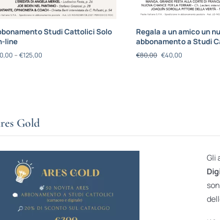
bonamento Studi Cattolici Solo
Regala a un amico un n
-line
abbonamento a Studi Ca
0,00
–
€
125,00
€
80,00
€
40,00
res Gold
Gli
Dig
son
dell