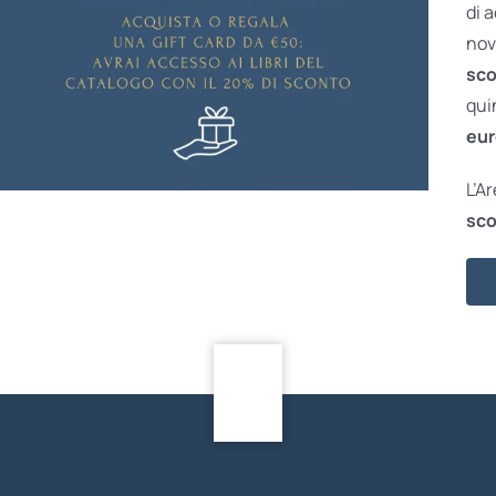
di 
nov
sco
qui
eur
L’A
sco