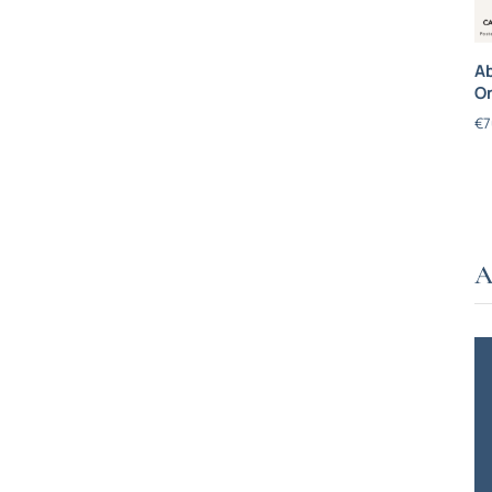
Ab
On
€
7
A