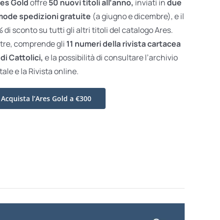
es Gold
offre
50 nuovi titoli all’anno,
inviati in
due
ode spedizioni gratuite
(a giugno e dicembre), e il
di sconto su tutti gli altri titoli del catalogo Ares.
ltre, comprende gli
11 numeri della rivista cartacea
di Cattolici,
e la possibilità di consultare l’archivio
tale e la Rivista online.
Acquista l’Ares Gold a €300