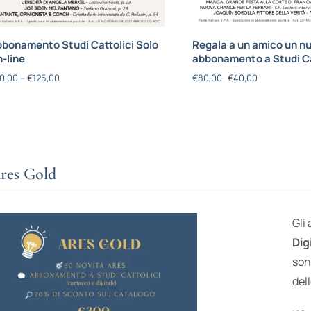
bonamento Studi Cattolici Solo
Regala a un amico un n
-line
abbonamento a Studi Ca
0,00
–
€
125,00
€
80,00
€
40,00
res Gold
Gli
Dig
son
dell