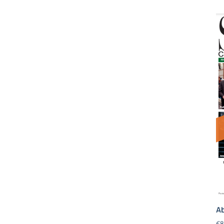
Ab
€
8