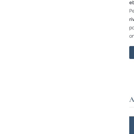
e
Pe
ri
po
on
A