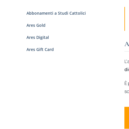
Abbonamenti a Studi Cattolici
Ares Gold
Ares Digital
A
Ares Gift Card
L’
di
È 
sc