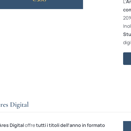
L’
Ar
com
20% 
Ino
Stu
digi
res Digital
Ares Digital
offre
tutti i titoli dell’anno in formato