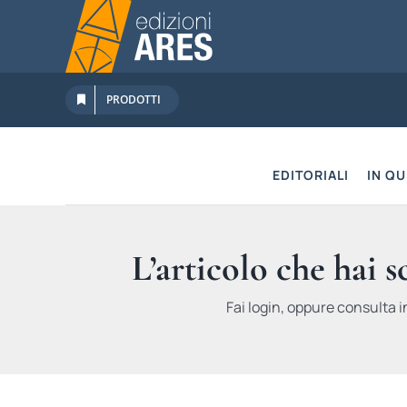
Salta
al
contenuto
PRODOTTI
EDITORIALI
IN Q
L’articolo che hai 
Fai login, oppure consulta i