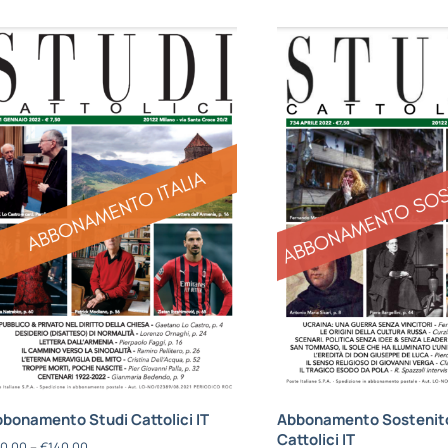
bonamento Studi Cattolici IT
Abbonamento Sostenito
Cattolici IT
0,00
–
€
140,00