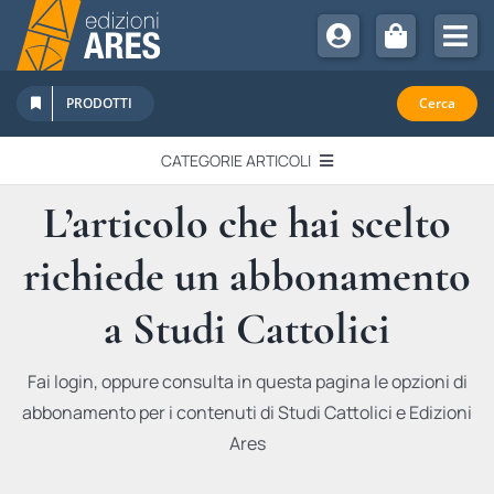
Salta
al
Tog
contenuto
Nav
Chi Siamo
PRODOTTI
Cerca
Sostienici
CATEGORIE ARTICOLI
Abbonamenti
L’articolo che hai scelto
EDITORIALI
Promozioni
richiede un abbonamento
Newsletter
IN QUESTO NUMERO
Eventi
a Studi Cattolici
Libri Ares
QUADERNI MONOGRAFICI
Fai login, oppure consulta in questa pagina le opzioni di
abbonamento per i contenuti di Studi Cattolici e Edizioni
RECENSIONI
Ares