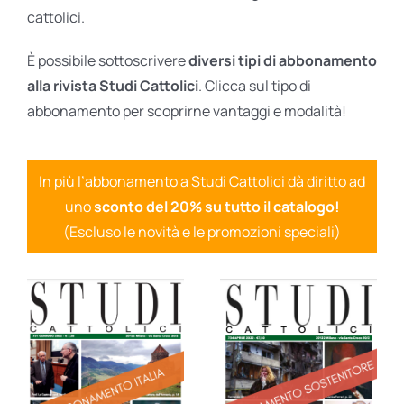
cattolici.
È possibile sottoscrivere
diversi tipi di abbonamento
alla rivista Studi Cattolici
. Clicca sul tipo di
abbonamento per scoprirne vantaggi e modalità!
In più l’abbonamento a Studi Cattolici dà diritto ad
uno
sconto del 20% su tutto il catalogo!
(Escluso le novità e le promozioni speciali)