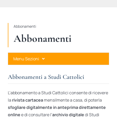
STUDI
RUBRICHE
Abbonamenti
Abbonamenti
Menu Sezioni
Abbonamenti a Studi Cattolici
Abbonamenti a Studi Cattolici
Ares Gold
L’abbonamento a Studi Cattolici consente di ricevere
Ares Digital
la
rivista cartacea
mensilmente a casa, di poterla
sfogliare digitalmente in anteprima direttamente
Ares Gift Card
online
e di consultare l’
archivio digitale
di Studi