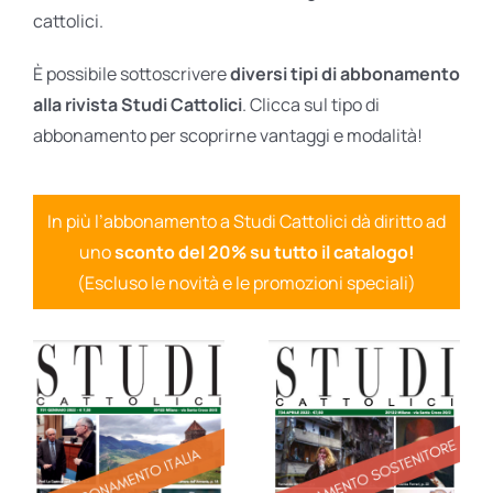
cattolici.
È possibile sottoscrivere
diversi tipi di abbonamento
alla rivista Studi Cattolici
. Clicca sul tipo di
abbonamento per scoprirne vantaggi e modalità!
In più l’abbonamento a Studi Cattolici dà diritto ad
uno
sconto del 20% su tutto il catalogo!
(Escluso le novità e le promozioni speciali)