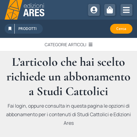
Salta
al
Tog
contenuto
Nav
Chi Siamo
PRODOTTI
Cerca
Sostienici
CATEGORIE ARTICOLI
Abbonamenti
L’articolo che hai scelto
EDITORIALI
Promozioni
richiede un abbonamento
Newsletter
IN QUESTO NUMERO
Eventi
a Studi Cattolici
Libri Ares
QUADERNI MONOGRAFICI
Fai login, oppure consulta in questa pagina le opzioni di
abbonamento per i contenuti di Studi Cattolici e Edizioni
RECENSIONI
Ares