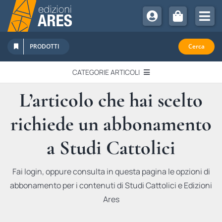
Salta
al
Tog
contenuto
Nav
Chi Siamo
PRODOTTI
Cerca
Sostienici
CATEGORIE ARTICOLI
Abbonamenti
L’articolo che hai scelto
EDITORIALI
Promozioni
richiede un abbonamento
Newsletter
IN QUESTO NUMERO
Eventi
a Studi Cattolici
Libri Ares
QUADERNI MONOGRAFICI
Fai login, oppure consulta in questa pagina le opzioni di
abbonamento per i contenuti di Studi Cattolici e Edizioni
RECENSIONI
Ares