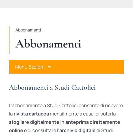
STUDI
RUBRICHE
Abbonamenti
Abbonamenti
Menu Sezioni
Abbonamenti a Studi Cattolici
Abbonamenti a Studi Cattolici
Ares Gold
L’abbonamento a Studi Cattolici consente di ricevere
Ares Digital
la
rivista cartacea
mensilmente a casa, di poterla
sfogliare digitalmente in anteprima direttamente
Ares Gift Card
online
e di consultare l’
archivio digitale
di Studi