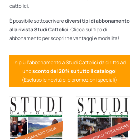
cattolici.
È possibile sottoscrivere
diversi tipi di abbonamento
alla rivista Studi Cattolici
. Clicca sul tipo di
abbonamento per scoprirne vantaggi e modalità!
In più l’abbonamento a Studi Cattolici dà diritto ad
uno
sconto del 20% su tutto il catalogo!
(Escluso le novità e le promozioni speciali)