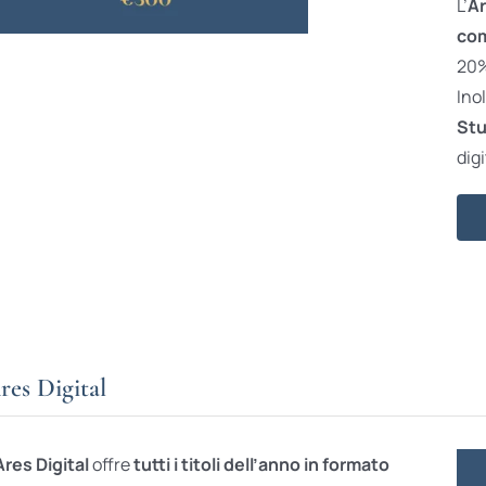
L’
Ar
com
20% 
Ino
Stu
digi
res Digital
Ares Digital
offre
tutti i titoli dell’anno in formato