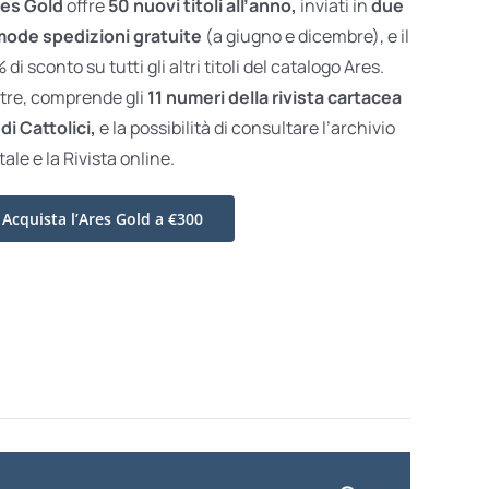
es Gold
offre
50 nuovi titoli all’anno,
inviati in
due
ode spedizioni gratuite
(a giugno e dicembre), e il
di sconto su tutti gli altri titoli del catalogo Ares.
ltre, comprende gli
11 numeri della rivista cartacea
di Cattolici,
e la possibilità di consultare l’archivio
tale e la Rivista online.
Acquista l’Ares Gold a €300