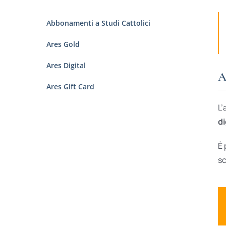
Abbonamenti a Studi Cattolici
Ares Gold
Ares Digital
A
Ares Gift Card
L’
di
È 
sc