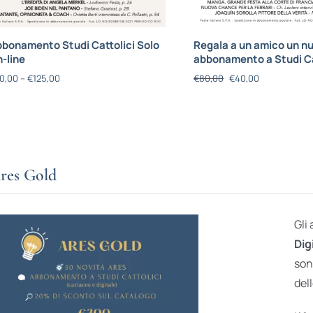
bonamento Studi Cattolici Solo
Regala a un amico un n
-line
abbonamento a Studi Ca
0,00
–
€
125,00
€
80,00
€
40,00
res Gold
Gli
Dig
son
dell