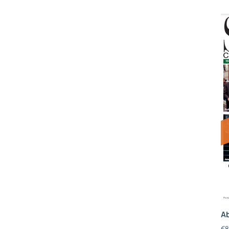
Ab
€
8