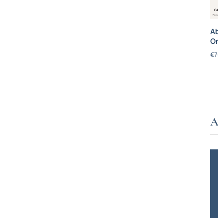
Ab
On
€
7
A