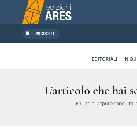
Salta
al
contenuto
PRODOTTI
EDITORIALI
IN Q
L’articolo che hai 
Fai login, oppure consulta i