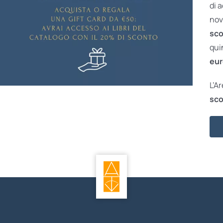
di 
nov
sco
qui
eur
L’A
sco