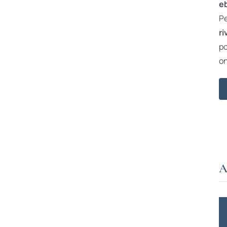
e
Pe
ri
po
on
A