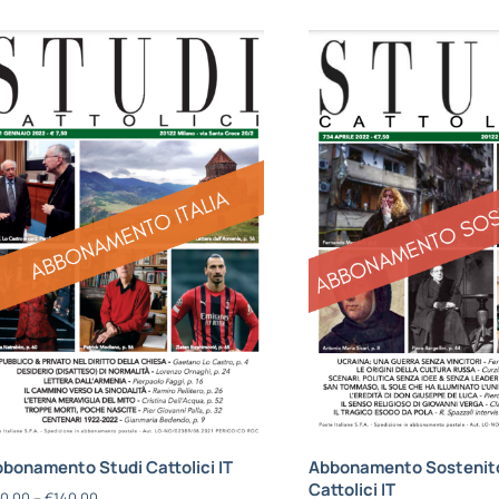
bonamento Studi Cattolici IT
Abbonamento Sostenito
Cattolici IT
0,00
–
€
140,00