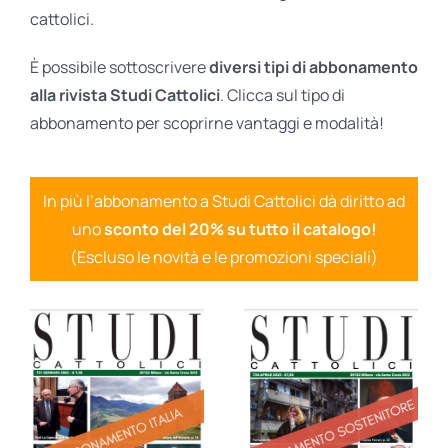
cattolici.
È possibile sottoscrivere
diversi tipi di abbonamento
alla rivista Studi Cattolici
. Clicca sul tipo di
abbonamento per scoprirne vantaggi e modalità!
In più l’abbonamento a Studi Cattolici dà diritto ad
uno
sconto del 20% su tutto il catalogo!
(Escluso le novità e le promozioni speciali)