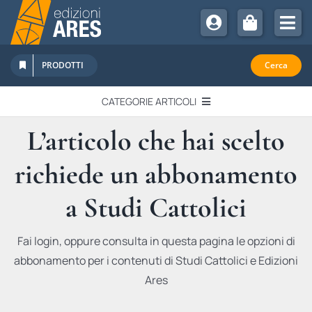
Salta
al
Tog
contenuto
Nav
Chi Siamo
PRODOTTI
Cerca
Sostienici
CATEGORIE ARTICOLI
Abbonamenti
L’articolo che hai scelto
EDITORIALI
Promozioni
richiede un abbonamento
Newsletter
IN QUESTO NUMERO
Eventi
a Studi Cattolici
Libri Ares
QUADERNI MONOGRAFICI
Fai login, oppure consulta in questa pagina le opzioni di
abbonamento per i contenuti di Studi Cattolici e Edizioni
RECENSIONI
Ares