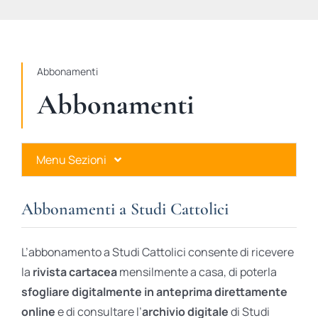
STUDI
RUBRICHE
Abbonamenti
Abbonamenti
Menu Sezioni
Abbonamenti a Studi Cattolici
Abbonamenti a Studi Cattolici
Ares Gold
L’abbonamento a Studi Cattolici consente di ricevere
Ares Digital
la
rivista cartacea
mensilmente a casa, di poterla
sfogliare digitalmente in anteprima direttamente
Ares Gift Card
online
e di consultare l’
archivio digitale
di Studi