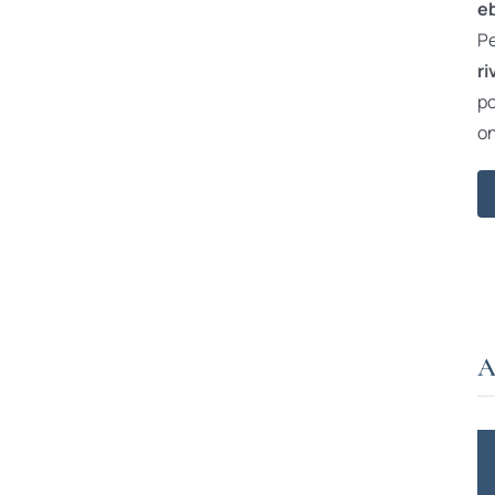
e
Pe
ri
po
on
A