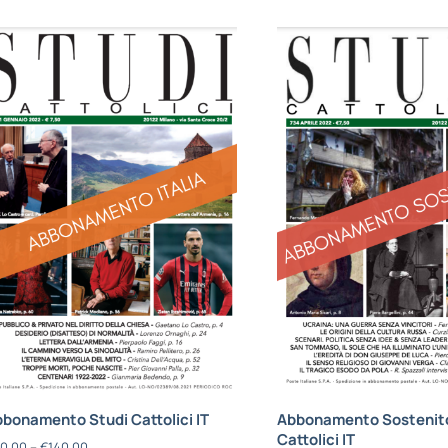
bonamento Studi Cattolici IT
Abbonamento Sostenito
Cattolici IT
0,00
–
€
140,00