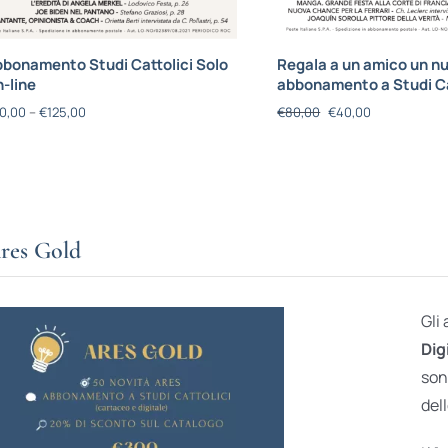
bonamento Studi Cattolici Solo
Regala a un amico un n
-line
abbonamento a Studi Ca
0,00
–
€
125,00
€
80,00
€
40,00
res Gold
Gli
Dig
son
dell