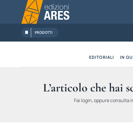
Salta
al
contenuto
PRODOTTI
EDITORIALI
IN Q
L’articolo che hai 
Fai login, oppure consulta i