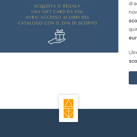
di 
nov
sco
qui
eur
L’A
sco