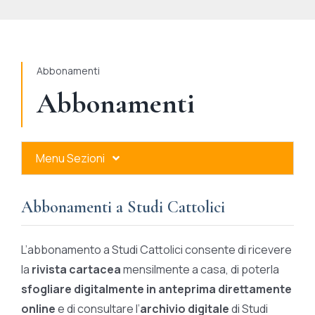
STUDI
RUBRICHE
Abbonamenti
Abbonamenti
Menu Sezioni
Abbonamenti a Studi Cattolici
Abbonamenti a Studi Cattolici
Ares Gold
L’abbonamento a Studi Cattolici consente di ricevere
Ares Digital
la
rivista cartacea
mensilmente a casa, di poterla
sfogliare digitalmente in anteprima direttamente
Ares Gift Card
online
e di consultare l’
archivio digitale
di Studi