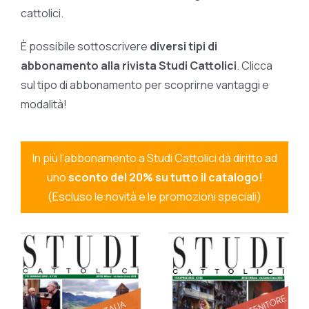
cattolici.
È possibile sottoscrivere
diversi tipi di
abbonamento alla rivista Studi Cattolici
. Clicca
sul tipo di abbonamento per scoprirne vantaggi e
modalità!
In più l’abbonamento a Studi Cattolici dà diritto ad
uno
sconto del 20% su tutto il catalogo!
(Escluso le novità e le promozioni speciali)