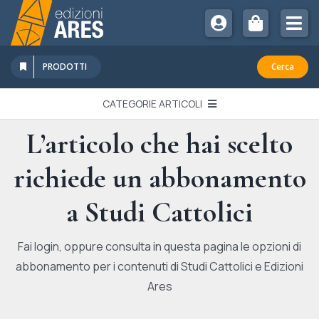
Salta
al
Tog
contenuto
Nav
Chi Siamo
PRODOTTI
Cerca
Sostienici
CATEGORIE ARTICOLI
Abbonamenti
L’articolo che hai scelto
EDITORIALI
Promozioni
richiede un abbonamento
Newsletter
IN QUESTO NUMERO
Eventi
a Studi Cattolici
Libri Ares
QUADERNI MONOGRAFICI
Fai login, oppure consulta in questa pagina le opzioni di
abbonamento per i contenuti di Studi Cattolici e Edizioni
RECENSIONI
Ares