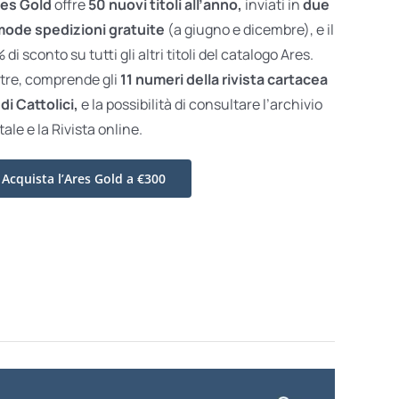
es Gold
offre
50 nuovi titoli all’anno,
inviati in
due
ode spedizioni gratuite
(a giugno e dicembre), e il
di sconto su tutti gli altri titoli del catalogo Ares.
ltre, comprende gli
11 numeri della rivista cartacea
di Cattolici,
e la possibilità di consultare l’archivio
tale e la Rivista online.
Acquista l’Ares Gold a €300