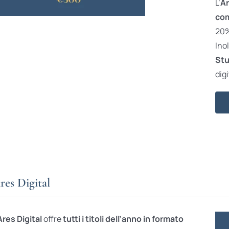
L’
Ar
com
20% 
Ino
Stu
digi
res Digital
Ares Digital
offre
tutti i titoli dell’anno in formato