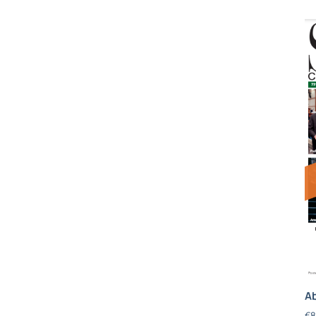
Ab
€
8