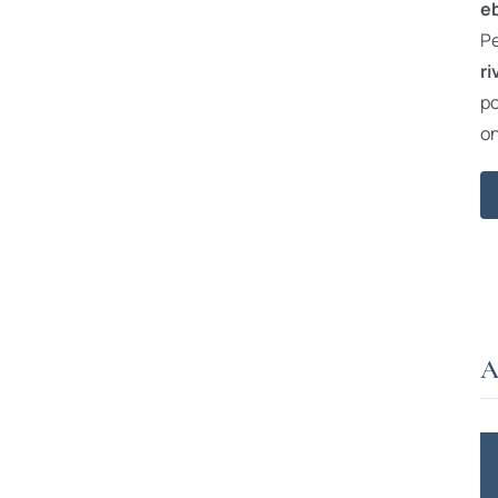
e
Pe
ri
po
on
A