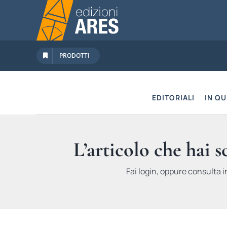
Salta
al
contenuto
PRODOTTI
EDITORIALI
IN Q
L’articolo che hai 
Fai login, oppure consulta i