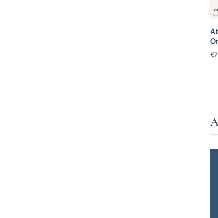
Ab
On
€
7
A