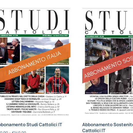
bonamento Studi Cattolici IT
Abbonamento Sostenito
Cattolici IT
0,00
–
€
140,00