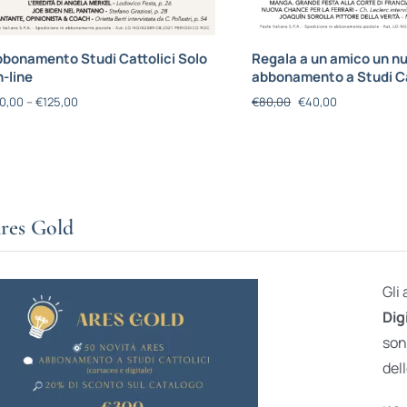
bonamento Studi Cattolici Solo
Regala a un amico un n
-line
abbonamento a Studi Ca
0,00
–
€
125,00
€
80,00
€
40,00
res Gold
Gli
Dig
son
dell