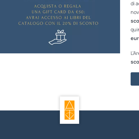
di 
nov
sco
qui
eur
L’A
sco