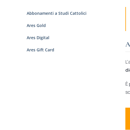
Abbonamenti a Studi Cattolici
Ares Gold
Ares Digital
A
Ares Gift Card
L’
di
È 
sc