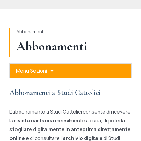
STUDI
RUBRICHE
Abbonamenti
Abbonamenti
Menu Sezioni
Abbonamenti a Studi Cattolici
Abbonamenti a Studi Cattolici
Ares Gold
L’abbonamento a Studi Cattolici consente di ricevere
Ares Digital
la
rivista cartacea
mensilmente a casa, di poterla
sfogliare digitalmente in anteprima direttamente
Ares Gift Card
online
e di consultare l’
archivio digitale
di Studi