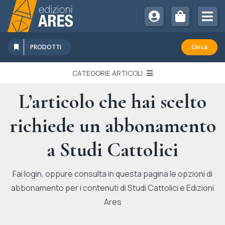
Salta
al
Tog
contenuto
Nav
Chi Siamo
PRODOTTI
Cerca
Sostienici
CATEGORIE ARTICOLI
Abbonamenti
L’articolo che hai scelto
EDITORIALI
Promozioni
richiede un abbonamento
Newsletter
IN QUESTO NUMERO
Eventi
a Studi Cattolici
Libri Ares
QUADERNI MONOGRAFICI
Fai login, oppure consulta in questa pagina le opzioni di
abbonamento per i contenuti di Studi Cattolici e Edizioni
RECENSIONI
Ares