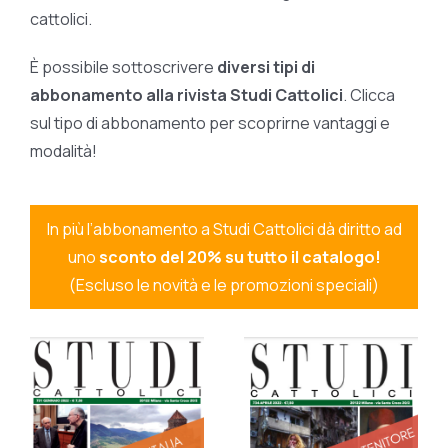
cattolici.
È possibile sottoscrivere
diversi tipi di
abbonamento alla rivista Studi Cattolici
. Clicca
sul tipo di abbonamento per scoprirne vantaggi e
modalità!
In più l’abbonamento a Studi Cattolici dà diritto ad
uno
sconto del 20% su tutto il catalogo!
(Escluso le novità e le promozioni speciali)