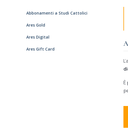
Abbonamenti a Studi Cattolici
Ares Gold
Ares Digital
A
Ares Gift Card
L’
d
È 
pe