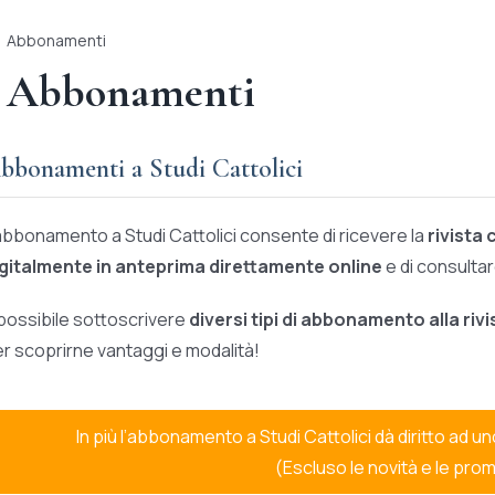
Abbonamenti
Abbonamenti
bbonamenti a Studi Cattolici
abbonamento a Studi Cattolici consente di ricevere la
rivista
igitalmente in anteprima direttamente online
e di consultare
possibile sottoscrivere
diversi tipi di abbonamento alla rivi
r scoprirne vantaggi e modalità!
In più l’abbonamento a Studi Cattolici dà diritto ad u
(Escluso le novità e le prom