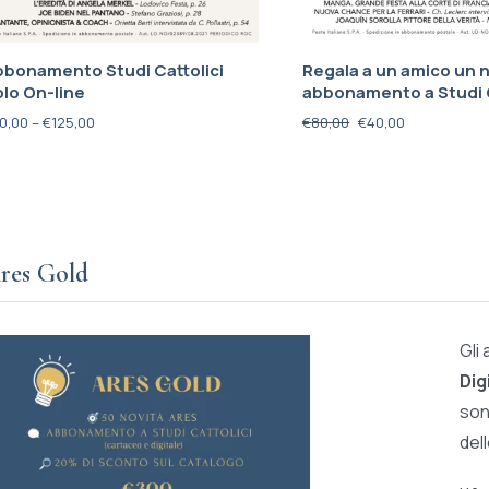
bbonamento Studi Cattolici
Regala a un amico un 
lo On-line
abbonamento a Studi C
0,00
–
€
125,00
€
80,00
€
40,00
res Gold
Gli
Dig
son
del