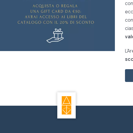
con
ecc
con 
cia
val
L’A
sco