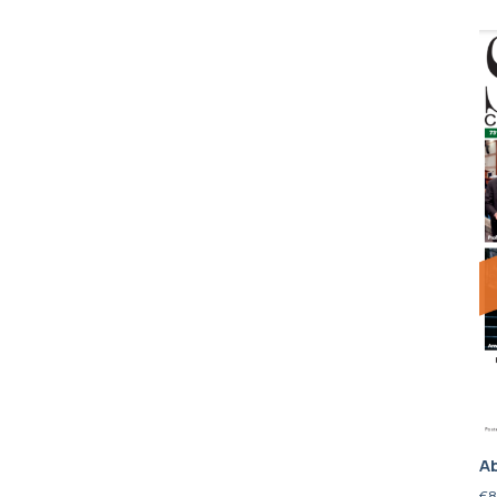
Ab
€
8