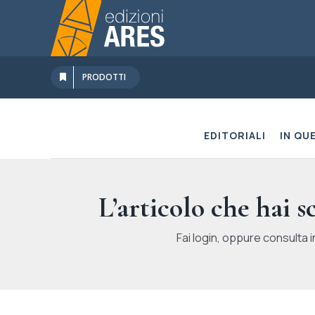
Salta
al
contenuto
PRODOTTI
EDITORIALI
IN QU
L’articolo che hai 
Fai login, oppure consulta i