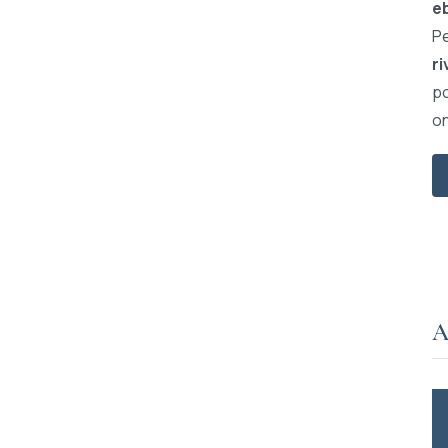
e
Pe
ri
po
on
A