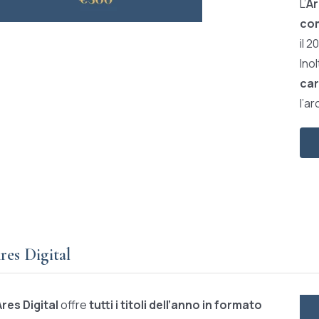
L’
Ar
com
il 2
Ino
car
l’ar
res Digital
Ares Digital
offre
tutti i titoli dell’anno in formato