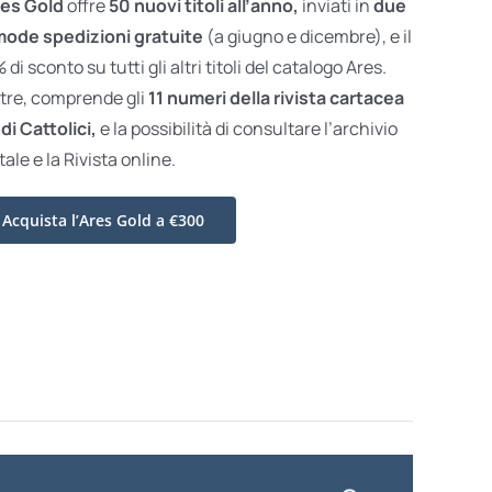
es Gold
offre
50 nuovi titoli all’anno,
inviati in
due
ode spedizioni gratuite
(a giugno e dicembre), e il
di sconto su tutti gli altri titoli del catalogo Ares.
ltre, comprende gli
11 numeri della rivista cartacea
di Cattolici,
e la possibilità di consultare l’archivio
tale e la Rivista online.
Acquista l’Ares Gold a €300