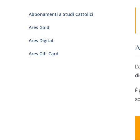
Abbonamenti a Studi Cattolici
Ares Gold
Ares Digital
A
Ares Gift Card
L’
di
È 
sc