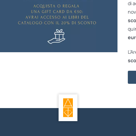
di 
nov
sco
qui
eur
L’A
sco