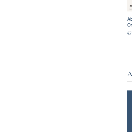
Ab
On
€
7
A