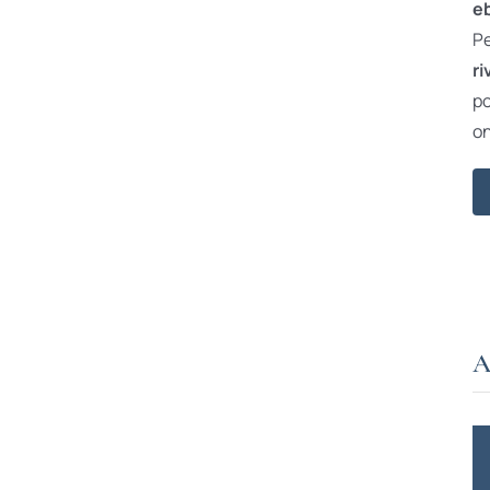
e
Pe
ri
po
on
A