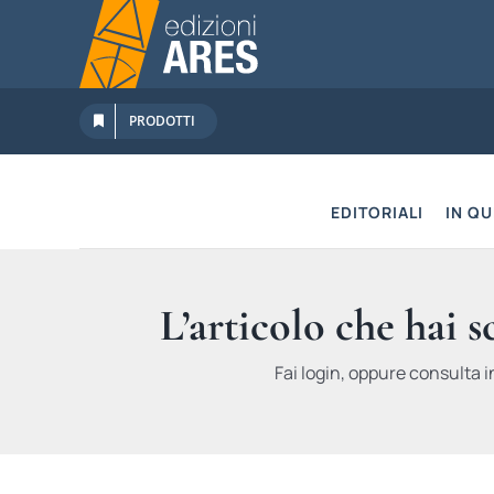
Salta
al
contenuto
PRODOTTI
EDITORIALI
IN Q
L’articolo che hai 
Fai login, oppure consulta i