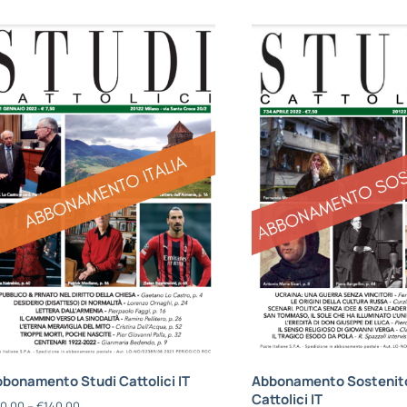
bonamento Studi Cattolici IT
Abbonamento Sostenito
Cattolici IT
0,00
–
€
140,00