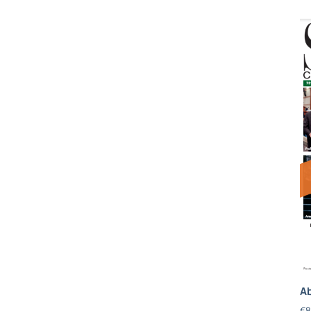
Ab
€
8