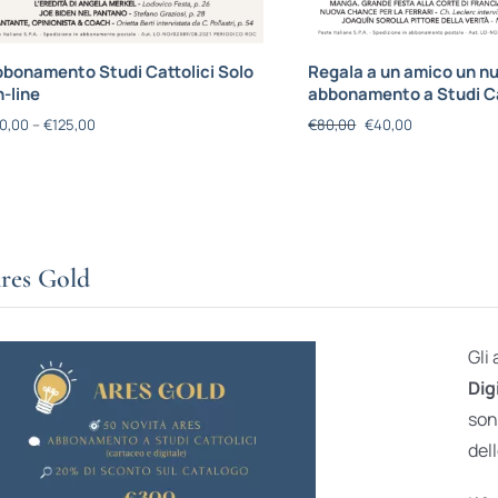
bonamento Studi Cattolici Solo
Regala a un amico un n
-line
abbonamento a Studi Ca
0,00
–
€
125,00
€
80,00
€
40,00
res Gold
Gli
Dig
son
dell