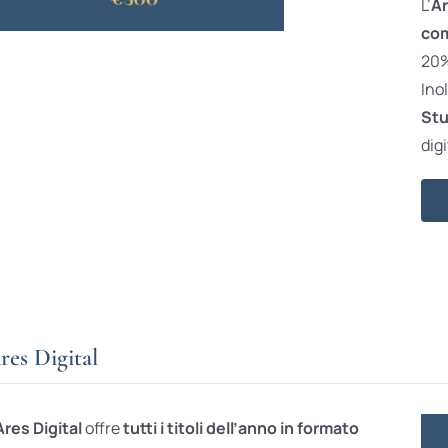
L’
Ar
com
20% 
Ino
Stu
digi
res Digital
Ares Digital
offre
tutti i titoli dell’anno in formato