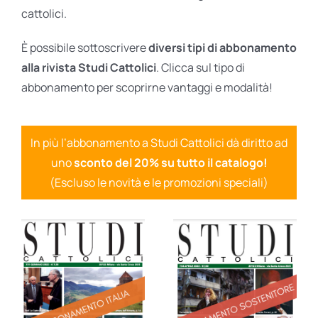
cattolici.
È possibile sottoscrivere
diversi tipi di abbonamento
alla rivista Studi Cattolici
. Clicca sul tipo di
abbonamento per scoprirne vantaggi e modalità!
In più l’abbonamento a Studi Cattolici dà diritto ad
uno
sconto del 20% su tutto il catalogo!
(Escluso le novità e le promozioni speciali)