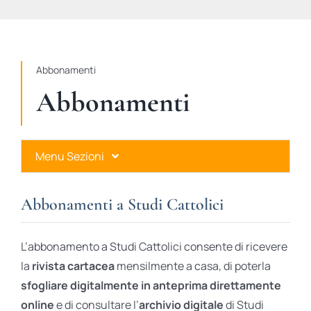
STUDI
RUBRICHE
Abbonamenti
Abbonamenti
Menu Sezioni
Abbonamenti a Studi Cattolici
Abbonamenti a Studi Cattolici
Ares Gold
L’abbonamento a Studi Cattolici consente di ricevere
Ares Digital
la
rivista cartacea
mensilmente a casa, di poterla
sfogliare digitalmente in anteprima direttamente
Ares Gift Card
online
e di consultare l’
archivio digitale
di Studi