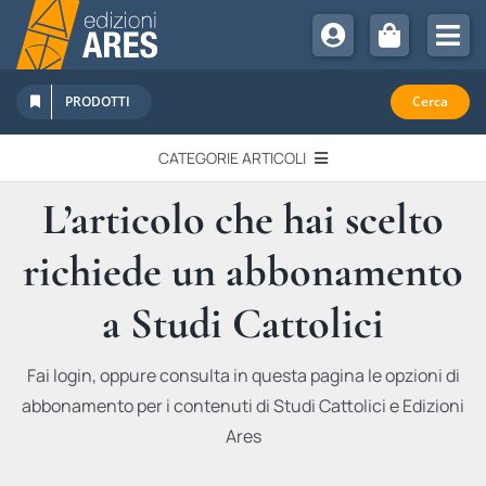
Salta
al
Tog
contenuto
Nav
Chi Siamo
PRODOTTI
Cerca
Sostienici
CATEGORIE ARTICOLI
Abbonamenti
L’articolo che hai scelto
EDITORIALI
Promozioni
richiede un abbonamento
Newsletter
IN QUESTO NUMERO
Eventi
a Studi Cattolici
Libri Ares
QUADERNI MONOGRAFICI
Fai login, oppure consulta in questa pagina le opzioni di
abbonamento per i contenuti di Studi Cattolici e Edizioni
RECENSIONI
Ares