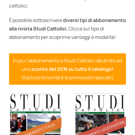
cattolici.
È possibile sottoscrivere
diversi tipi di abbonamento
alla rivista Studi Cattolici
. Clicca sul tipo di
abbonamento per scoprirne vantaggi e modalità!
In più l’abbonamento a Studi Cattolici dà diritto ad
uno
sconto del 20% su tutto il catalogo!
(Escluso le novità e le promozioni speciali)