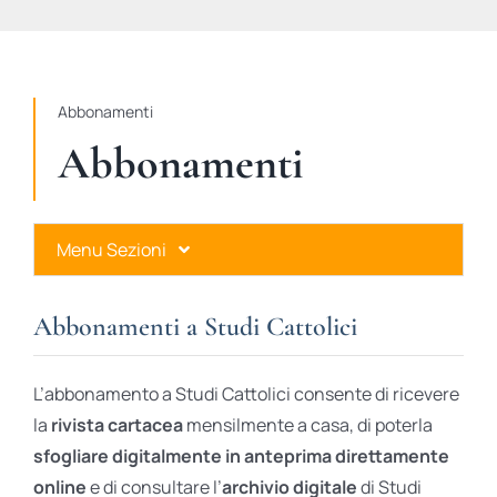
STUDI
RUBRICHE
Abbonamenti
Abbonamenti
Menu Sezioni
Abbonamenti a Studi Cattolici
Abbonamenti a Studi Cattolici
Ares Gold
L’abbonamento a Studi Cattolici consente di ricevere
Ares Digital
la
rivista cartacea
mensilmente a casa, di poterla
sfogliare digitalmente in anteprima direttamente
Ares Gift Card
online
e di consultare l’
archivio digitale
di Studi