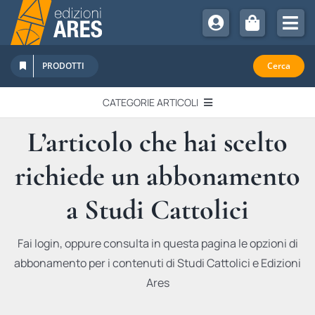
Salta
al
Tog
contenuto
Nav
Chi Siamo
PRODOTTI
Cerca
Sostienici
CATEGORIE ARTICOLI
Abbonamenti
L’articolo che hai scelto
EDITORIALI
Promozioni
richiede un abbonamento
Newsletter
IN QUESTO NUMERO
Eventi
a Studi Cattolici
Libri Ares
QUADERNI MONOGRAFICI
Fai login, oppure consulta in questa pagina le opzioni di
abbonamento per i contenuti di Studi Cattolici e Edizioni
RECENSIONI
Ares