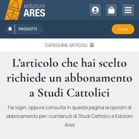
Salta
al
Tog
contenuto
Nav
Chi Siamo
PRODOTTI
Cerca
Sostienici
CATEGORIE ARTICOLI
Abbonamenti
L’articolo che hai scelto
EDITORIALI
Promozioni
richiede un abbonamento
Newsletter
IN QUESTO NUMERO
Eventi
a Studi Cattolici
Libri Ares
QUADERNI MONOGRAFICI
Fai login, oppure consulta in questa pagina le opzioni di
abbonamento per i contenuti di Studi Cattolici e Edizioni
RECENSIONI
Ares