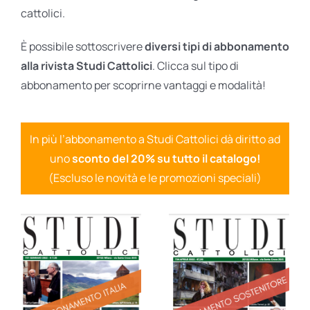
cattolici.
È possibile sottoscrivere
diversi tipi di abbonamento
alla rivista Studi Cattolici
. Clicca sul tipo di
abbonamento per scoprirne vantaggi e modalità!
In più l’abbonamento a Studi Cattolici dà diritto ad
uno
sconto del 20% su tutto il catalogo!
(Escluso le novità e le promozioni speciali)