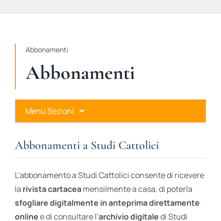
STUDI
RUBRICHE
Abbonamenti
Abbonamenti
Menu Sezioni
Abbonamenti a Studi Cattolici
Abbonamenti a Studi Cattolici
Ares Gold
L’abbonamento a Studi Cattolici consente di ricevere
Ares Digital
la
rivista cartacea
mensilmente a casa, di poterla
sfogliare digitalmente in anteprima direttamente
Ares Gift Card
online
e di consultare l’
archivio digitale
di Studi