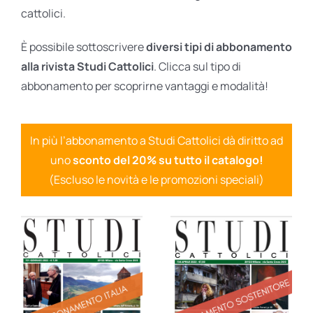
cattolici.
È possibile sottoscrivere
diversi tipi di abbonamento
alla rivista Studi Cattolici
. Clicca sul tipo di
abbonamento per scoprirne vantaggi e modalità!
In più l’abbonamento a Studi Cattolici dà diritto ad
uno
sconto del 20% su tutto il catalogo!
(Escluso le novità e le promozioni speciali)