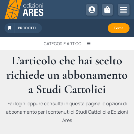
Salta
al
Tog
contenuto
Nav
Chi Siamo
PRODOTTI
Cerca
Sostienici
CATEGORIE ARTICOLI
Abbonamenti
L’articolo che hai scelto
EDITORIALI
Promozioni
richiede un abbonamento
Newsletter
IN QUESTO NUMERO
Eventi
a Studi Cattolici
Libri Ares
QUADERNI MONOGRAFICI
Fai login, oppure consulta in questa pagina le opzioni di
abbonamento per i contenuti di Studi Cattolici e Edizioni
RECENSIONI
Ares