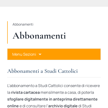
STUDI
RUBRICHE
Abbonamenti
Abbonamenti
Menu Sezioni
Abbonamenti a Studi Cattolici
Abbonamenti a Studi Cattolici
Ares Gold
L’abbonamento a Studi Cattolici consente di ricevere
Ares Digital
la
rivista cartacea
mensilmente a casa, di poterla
sfogliare digitalmente in anteprima direttamente
Ares Gift Card
online
e di consultare l’
archivio digitale
di Studi