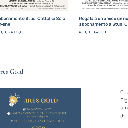
bonamento Studi Cattolici Solo
Regala a un amico un n
-line
abbonamento a Studi Ca
0,00
–
€
125,00
€
80,00
€
40,00
res Gold
Gli
Dig
son
dell