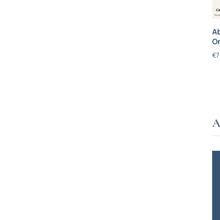
Ab
On
€
7
A