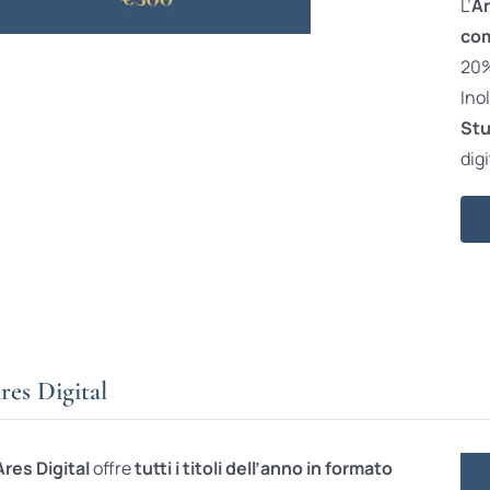
L’
Ar
com
20% 
Ino
Stu
digi
res Digital
Ares Digital
offre
tutti i titoli dell’anno in formato