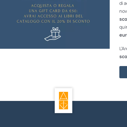
di 
nov
sco
qui
eur
L’A
sco