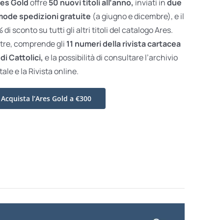
es Gold
offre
50 nuovi titoli all’anno,
inviati in
due
ode spedizioni gratuite
(a giugno e dicembre), e il
di sconto su tutti gli altri titoli del catalogo Ares.
ltre, comprende gli
11 numeri della rivista cartacea
di Cattolici,
e la possibilità di consultare l’archivio
tale e la Rivista online.
Acquista l’Ares Gold a €300