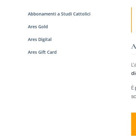
Abbonamenti a Studi Cattolici
Ares Gold
Ares Digital
A
Ares Gift Card
L’
di
È 
sc