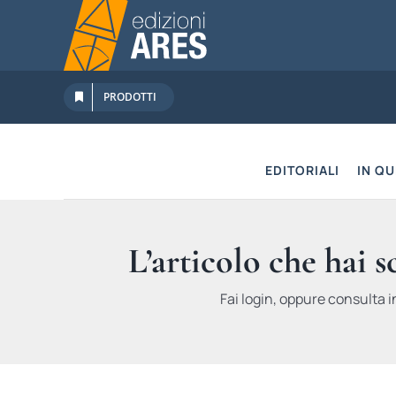
Salta
al
contenuto
PRODOTTI
EDITORIALI
IN Q
L’articolo che hai 
Fai login, oppure consulta i