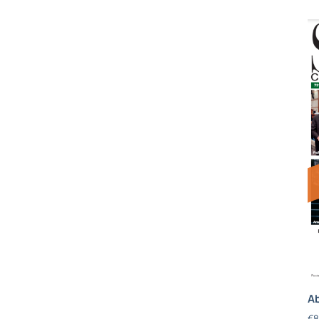
Ab
€
8