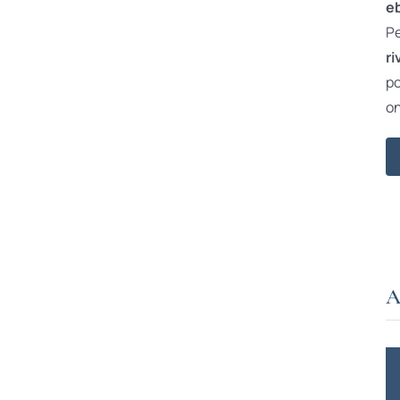
e
Pe
ri
po
on
A