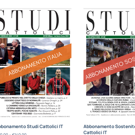
bonamento Studi Cattolici IT
Abbonamento Sostenito
Cattolici IT
0,00
–
€
140,00