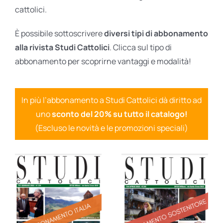
cattolici.
È possibile sottoscrivere
diversi tipi di abbonamento
alla rivista Studi Cattolici
. Clicca sul tipo di
abbonamento per scoprirne vantaggi e modalità!
In più l’abbonamento a Studi Cattolici dà diritto ad
uno
sconto del 20% su tutto il catalogo!
(Escluso le novità e le promozioni speciali)