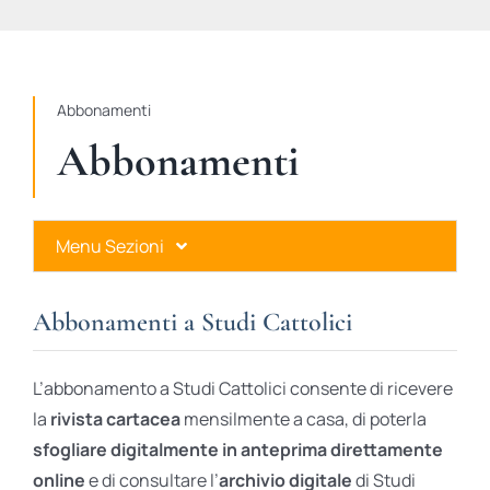
STUDI
RUBRICHE
Abbonamenti
Abbonamenti
Menu Sezioni
Abbonamenti a Studi Cattolici
Abbonamenti a Studi Cattolici
Ares Gold
L’abbonamento a Studi Cattolici consente di ricevere
Ares Digital
la
rivista cartacea
mensilmente a casa, di poterla
sfogliare digitalmente in anteprima direttamente
Ares Gift Card
online
e di consultare l’
archivio digitale
di Studi