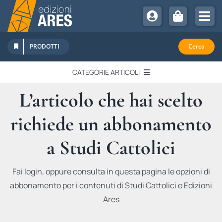
Salta
al
Tog
contenuto
Nav
Chi Siamo
PRODOTTI
Cerca
Sostienici
CATEGORIE ARTICOLI
Abbonamenti
L’articolo che hai scelto
EDITORIALI
Promozioni
richiede un abbonamento
Newsletter
IN QUESTO NUMERO
Eventi
a Studi Cattolici
Libri Ares
QUADERNI MONOGRAFICI
Fai login, oppure consulta in questa pagina le opzioni di
abbonamento per i contenuti di Studi Cattolici e Edizioni
RECENSIONI
Ares