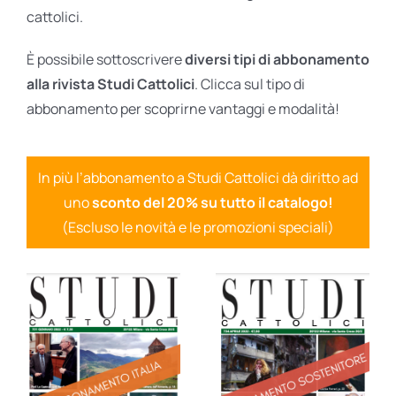
cattolici.
È possibile sottoscrivere
diversi tipi di abbonamento
alla rivista Studi Cattolici
. Clicca sul tipo di
abbonamento per scoprirne vantaggi e modalità!
In più l’abbonamento a Studi Cattolici dà diritto ad
uno
sconto del 20% su tutto il catalogo!
(Escluso le novità e le promozioni speciali)