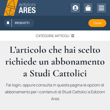
Salta
al
Tog
contenuto
Nav
Chi Siamo
PRODOTTI
Cerca
Sostienici
CATEGORIE ARTICOLI
Abbonamenti
L’articolo che hai scelto
EDITORIALI
Promozioni
richiede un abbonamento
Newsletter
IN QUESTO NUMERO
Eventi
a Studi Cattolici
Libri Ares
QUADERNI MONOGRAFICI
Fai login, oppure consulta in questa pagina le opzioni di
abbonamento per i contenuti di Studi Cattolici e Edizioni
RECENSIONI
Ares