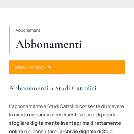
STUDI
RUBRICHE
Abbonamenti
Abbonamenti
Menu Sezioni
Abbonamenti a Studi Cattolici
Abbonamenti a Studi Cattolici
Ares Gold
L’abbonamento a Studi Cattolici consente di ricevere
Ares Digital
la
rivista cartacea
mensilmente a casa, di poterla
sfogliare digitalmente in anteprima direttamente
Ares Gift Card
online
e di consultare l’
archivio digitale
di Studi