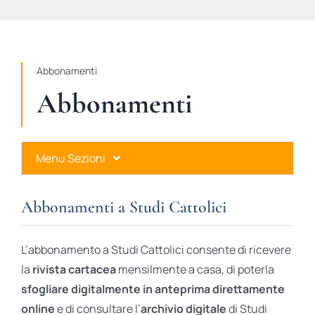
STUDI
RUBRICHE
Abbonamenti
Abbonamenti
Menu Sezioni
Abbonamenti a Studi Cattolici
Abbonamenti a Studi Cattolici
Ares Gold
L’abbonamento a Studi Cattolici consente di ricevere
Ares Digital
la
rivista cartacea
mensilmente a casa, di poterla
sfogliare digitalmente in anteprima direttamente
Ares Gift Card
online
e di consultare l’
archivio digitale
di Studi