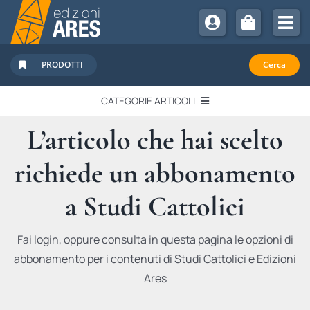
Salta
al
Tog
contenuto
Nav
Chi Siamo
PRODOTTI
Cerca
Sostienici
CATEGORIE ARTICOLI
Abbonamenti
L’articolo che hai scelto
EDITORIALI
Promozioni
richiede un abbonamento
Newsletter
IN QUESTO NUMERO
Eventi
a Studi Cattolici
Libri Ares
QUADERNI MONOGRAFICI
Fai login, oppure consulta in questa pagina le opzioni di
abbonamento per i contenuti di Studi Cattolici e Edizioni
RECENSIONI
Ares