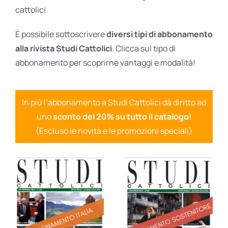
cattolici.
È possibile sottoscrivere
diversi tipi di abbonamento
alla rivista Studi Cattolici
. Clicca sul tipo di
abbonamento per scoprirne vantaggi e modalità!
In più l’abbonamento a Studi Cattolici dà diritto ad
uno
sconto del 20% su tutto il catalogo!
(Escluso le novità e le promozioni speciali)