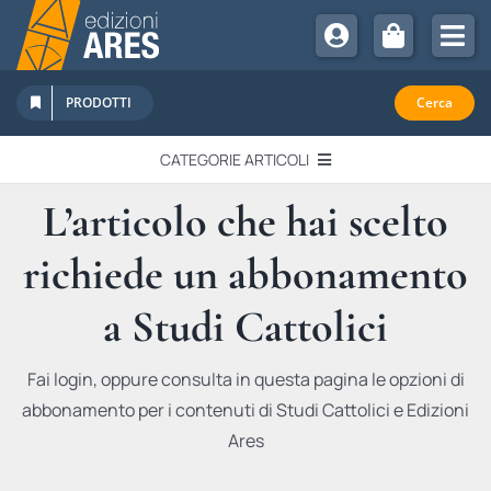
Salta
al
Tog
contenuto
Nav
Chi Siamo
PRODOTTI
Cerca
Sostienici
CATEGORIE ARTICOLI
Abbonamenti
L’articolo che hai scelto
EDITORIALI
Promozioni
richiede un abbonamento
Newsletter
IN QUESTO NUMERO
Eventi
a Studi Cattolici
Libri Ares
QUADERNI MONOGRAFICI
Fai login, oppure consulta in questa pagina le opzioni di
abbonamento per i contenuti di Studi Cattolici e Edizioni
RECENSIONI
Ares