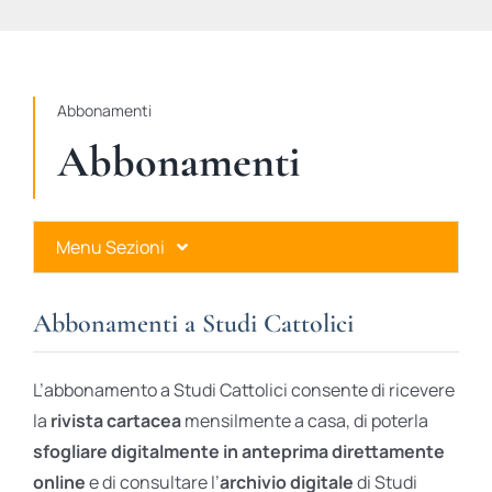
STUDI
RUBRICHE
Abbonamenti
Abbonamenti
Menu Sezioni
Abbonamenti a Studi Cattolici
Abbonamenti a Studi Cattolici
Ares Gold
L’abbonamento a Studi Cattolici consente di ricevere
Ares Digital
la
rivista cartacea
mensilmente a casa, di poterla
sfogliare digitalmente in anteprima direttamente
Ares Gift Card
online
e di consultare l’
archivio digitale
di Studi