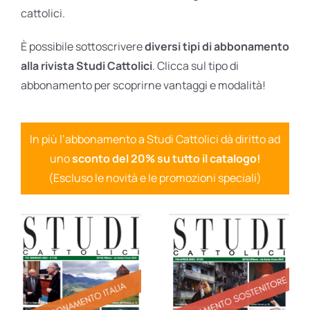
cattolici.
È possibile sottoscrivere
diversi tipi di abbonamento
alla rivista Studi Cattolici
. Clicca sul tipo di
abbonamento per scoprirne vantaggi e modalità!
In più l’abbonamento a Studi Cattolici dà diritto ad
uno
sconto del 20% su tutto il catalogo!
(Escluso le novità e le promozioni speciali)