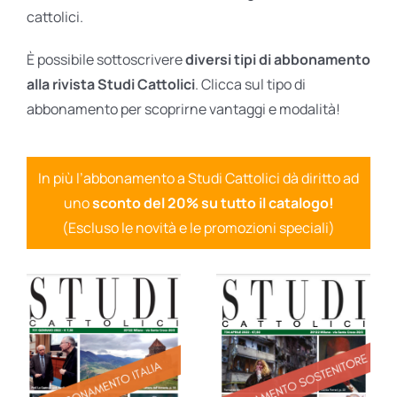
cattolici.
È possibile sottoscrivere
diversi tipi di abbonamento
alla rivista Studi Cattolici
. Clicca sul tipo di
abbonamento per scoprirne vantaggi e modalità!
In più l’abbonamento a Studi Cattolici dà diritto ad
uno
sconto del 20% su tutto il catalogo!
(Escluso le novità e le promozioni speciali)