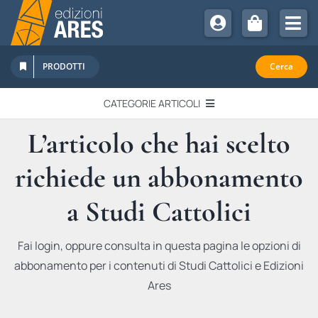
Salta
al
Tog
contenuto
Nav
Chi Siamo
PRODOTTI
Cerca
Sostienici
CATEGORIE ARTICOLI
Abbonamenti
L’articolo che hai scelto
EDITORIALI
Promozioni
richiede un abbonamento
Newsletter
IN QUESTO NUMERO
Eventi
a Studi Cattolici
Libri Ares
QUADERNI MONOGRAFICI
Fai login, oppure consulta in questa pagina le opzioni di
abbonamento per i contenuti di Studi Cattolici e Edizioni
RECENSIONI
Ares