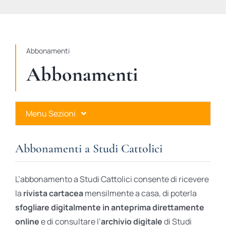
STUDI
RUBRICHE
Abbonamenti
Abbonamenti
Menu Sezioni
Abbonamenti a Studi Cattolici
Abbonamenti a Studi Cattolici
Ares Gold
L’abbonamento a Studi Cattolici consente di ricevere
Ares Digital
la
rivista cartacea
mensilmente a casa, di poterla
sfogliare digitalmente in anteprima direttamente
Ares Gift Card
online
e di consultare l’
archivio digitale
di Studi