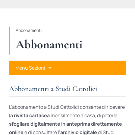
STUDI
RUBRICHE
Abbonamenti
Abbonamenti
Menu Sezioni
Abbonamenti a Studi Cattolici
Abbonamenti a Studi Cattolici
Ares Gold
L’abbonamento a Studi Cattolici consente di ricevere
Ares Digital
la
rivista cartacea
mensilmente a casa, di poterla
sfogliare digitalmente in anteprima direttamente
Ares Gift Card
online
e di consultare l’
archivio digitale
di Studi