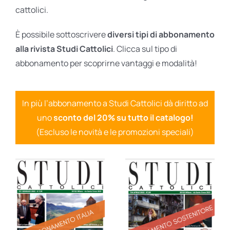
cattolici.
È possibile sottoscrivere
diversi tipi di abbonamento
alla rivista Studi Cattolici
. Clicca sul tipo di
abbonamento per scoprirne vantaggi e modalità!
In più l’abbonamento a Studi Cattolici dà diritto ad
uno
sconto del 20% su tutto il catalogo!
(Escluso le novità e le promozioni speciali)