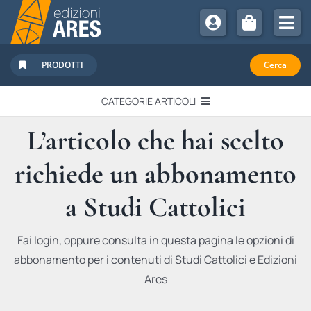
Salta
al
Tog
contenuto
Nav
Chi Siamo
PRODOTTI
Cerca
Sostienici
CATEGORIE ARTICOLI
Abbonamenti
L’articolo che hai scelto
EDITORIALI
Promozioni
richiede un abbonamento
Newsletter
IN QUESTO NUMERO
Eventi
a Studi Cattolici
Libri Ares
QUADERNI MONOGRAFICI
Fai login, oppure consulta in questa pagina le opzioni di
abbonamento per i contenuti di Studi Cattolici e Edizioni
RECENSIONI
Ares