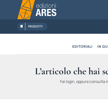
Salta
al
contenuto
PRODOTTI
EDITORIALI
IN Q
L’articolo che hai 
Fai login, oppure consulta i