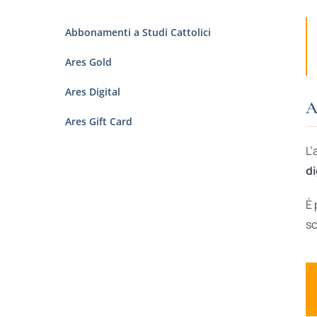
Abbonamenti a Studi Cattolici
Ares Gold
Ares Digital
A
Ares Gift Card
L’
di
È 
sc