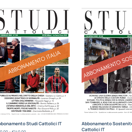
bonamento Studi Cattolici IT
Abbonamento Sostenito
Cattolici IT
0,00
–
€
140,00