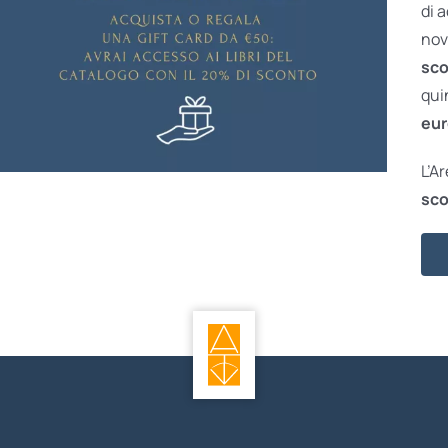
di 
nov
sco
qui
eur
L’A
sco