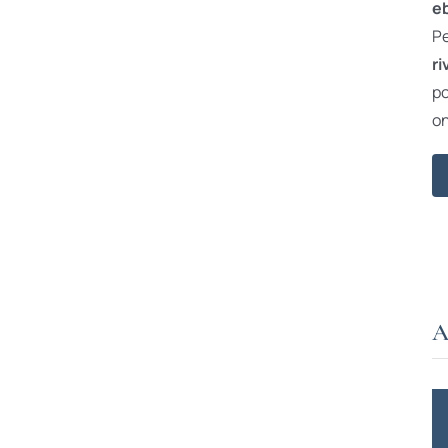
e
Pe
ri
po
on
A