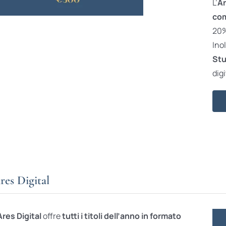
L’
Ar
com
20% 
Ino
Stu
digi
res Digital
Ares Digital
offre
tutti i titoli dell’anno in formato