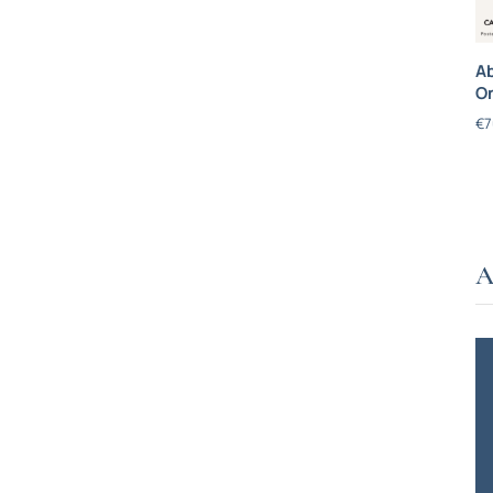
Ab
On
€
7
A