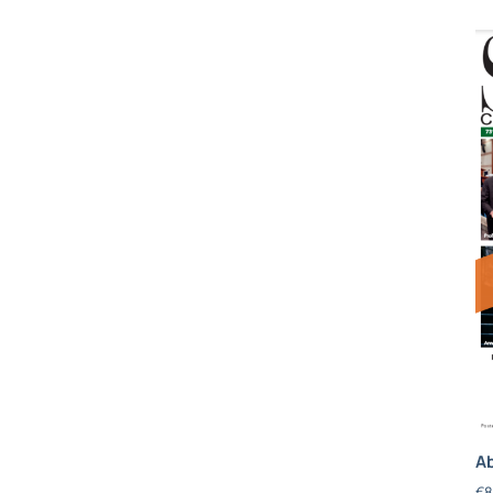
Ab
€
8