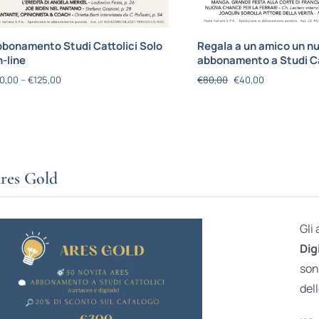
bonamento Studi Cattolici Solo
Regala a un amico un n
-line
abbonamento a Studi Ca
0,00
–
€
125,00
€
80,00
€
40,00
res Gold
Gli
Dig
son
dell