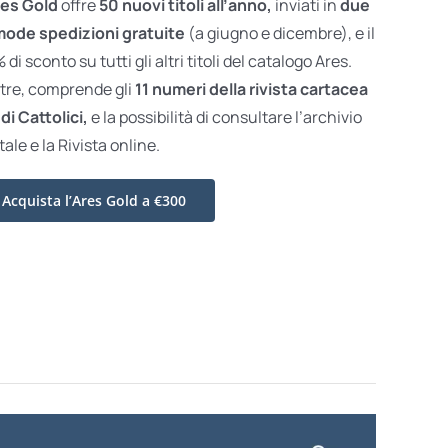
es Gold
offre
50 nuovi titoli all’anno,
inviati in
due
ode spedizioni gratuite
(a giugno e dicembre), e il
di sconto su tutti gli altri titoli del catalogo Ares.
ltre, comprende gli
11 numeri della rivista cartacea
di Cattolici,
e la possibilità di consultare l’archivio
tale e la Rivista online.
Acquista l’Ares Gold a €300