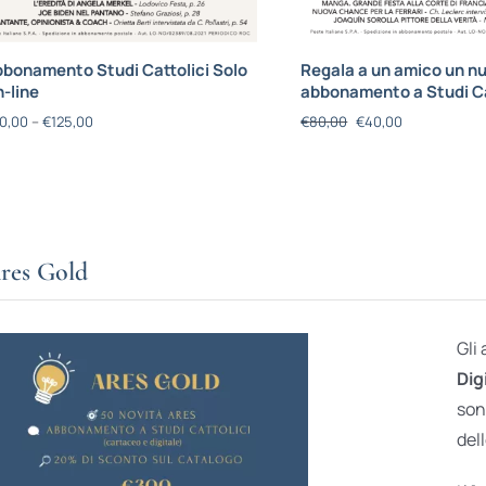
bonamento Studi Cattolici Solo
Regala a un amico un n
-line
abbonamento a Studi Ca
0,00
–
€
125,00
€
80,00
€
40,00
res Gold
Gli
Dig
son
dell