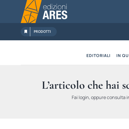
Salta
al
contenuto
PRODOTTI
EDITORIALI
IN Q
L’articolo che hai 
Fai login, oppure consulta i