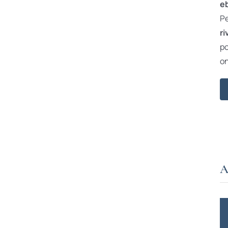
e
Pe
ri
po
on
A