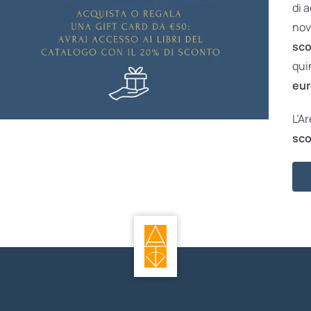
di 
nov
sco
qui
eur
L’A
sco