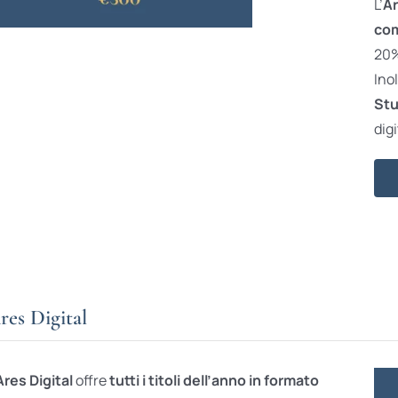
L’
Ar
com
20% 
Ino
Stu
digi
res Digital
Ares Digital
offre
tutti i titoli dell’anno in formato