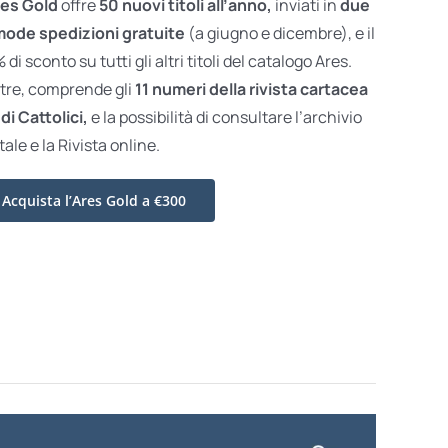
es Gold
offre
50 nuovi titoli all’anno,
inviati in
due
ode spedizioni gratuite
(a giugno e dicembre), e il
di sconto su tutti gli altri titoli del catalogo Ares.
ltre, comprende gli
11 numeri della rivista cartacea
di Cattolici,
e la possibilità di consultare l’archivio
tale e la Rivista online.
Acquista l’Ares Gold a €300