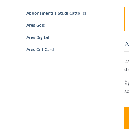
Abbonamenti a Studi Cattolici
Ares Gold
Ares Digital
A
Ares Gift Card
L’
di
È 
sc