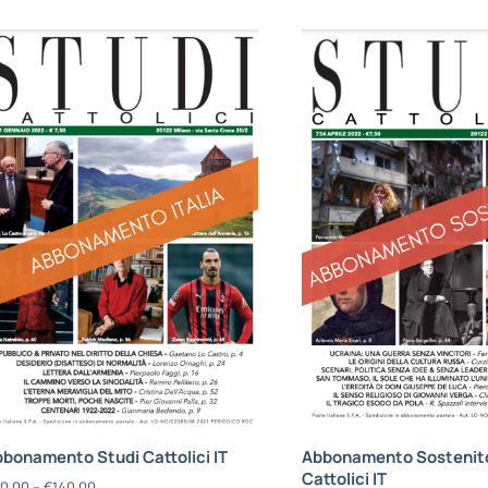
bonamento Studi Cattolici IT
Abbonamento Sostenito
Cattolici IT
0,00
–
€
140,00