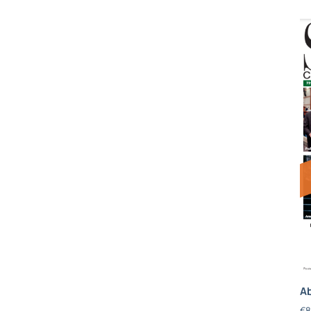
Ab
€
8