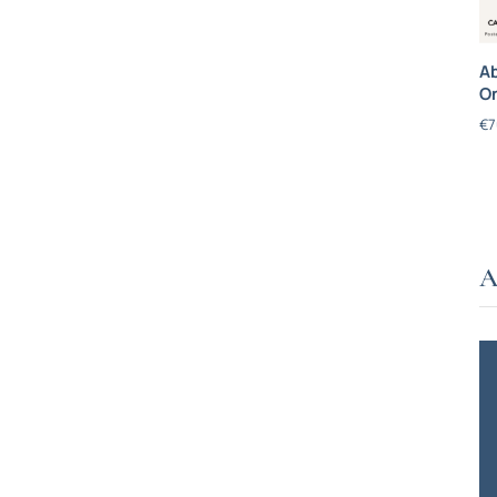
Ab
On
€
7
A