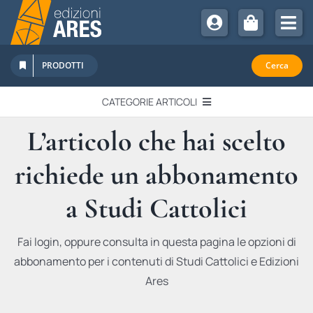
Salta
al
Tog
contenuto
Nav
Chi Siamo
PRODOTTI
Cerca
Sostienici
CATEGORIE ARTICOLI
Abbonamenti
L’articolo che hai scelto
EDITORIALI
Promozioni
richiede un abbonamento
Newsletter
IN QUESTO NUMERO
Eventi
a Studi Cattolici
Libri Ares
QUADERNI MONOGRAFICI
Fai login, oppure consulta in questa pagina le opzioni di
abbonamento per i contenuti di Studi Cattolici e Edizioni
RECENSIONI
Ares