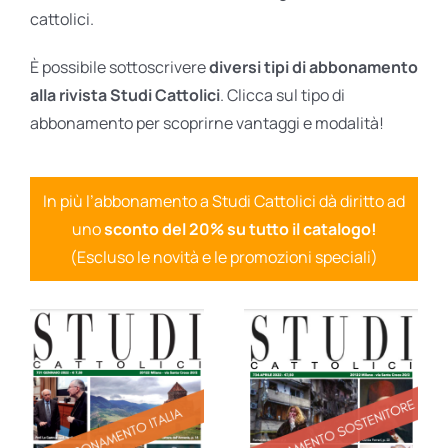
cattolici.
È possibile sottoscrivere
diversi tipi di abbonamento
alla rivista Studi Cattolici
. Clicca sul tipo di
abbonamento per scoprirne vantaggi e modalità!
In più l’abbonamento a Studi Cattolici dà diritto ad
uno
sconto del 20% su tutto il catalogo!
(Escluso le novità e le promozioni speciali)