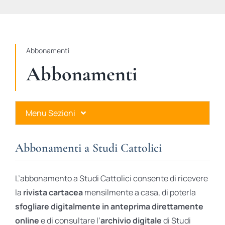
STUDI
RUBRICHE
Abbonamenti
Abbonamenti
Menu Sezioni
Abbonamenti a Studi Cattolici
Abbonamenti a Studi Cattolici
Ares Gold
L’abbonamento a Studi Cattolici consente di ricevere
Ares Digital
la
rivista cartacea
mensilmente a casa, di poterla
sfogliare digitalmente in anteprima direttamente
Ares Gift Card
online
e di consultare l’
archivio digitale
di Studi