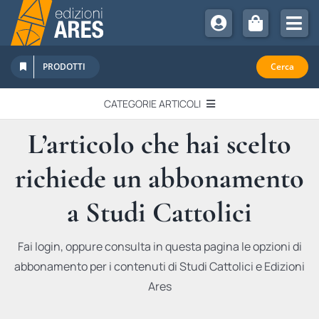
Salta
al
Tog
contenuto
Nav
Chi Siamo
PRODOTTI
Cerca
Sostienici
CATEGORIE ARTICOLI
Abbonamenti
L’articolo che hai scelto
EDITORIALI
Promozioni
richiede un abbonamento
Newsletter
IN QUESTO NUMERO
Eventi
a Studi Cattolici
Libri Ares
QUADERNI MONOGRAFICI
Fai login, oppure consulta in questa pagina le opzioni di
abbonamento per i contenuti di Studi Cattolici e Edizioni
RECENSIONI
Ares