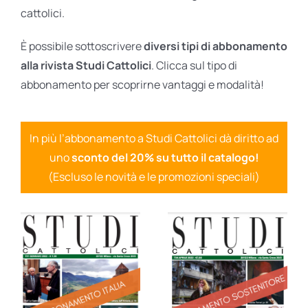
cattolici.
È possibile sottoscrivere
diversi tipi di abbonamento
alla rivista Studi Cattolici
. Clicca sul tipo di
abbonamento per scoprirne vantaggi e modalità!
In più l’abbonamento a Studi Cattolici dà diritto ad
uno
sconto del 20% su tutto il catalogo!
(Escluso le novità e le promozioni speciali)