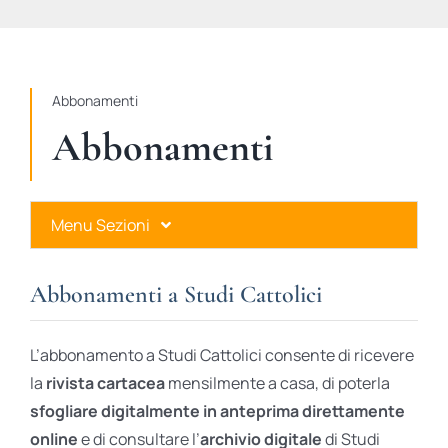
STUDI
RUBRICHE
Abbonamenti
Abbonamenti
Menu Sezioni
Abbonamenti a Studi Cattolici
Abbonamenti a Studi Cattolici
Ares Gold
L’abbonamento a Studi Cattolici consente di ricevere
Ares Digital
la
rivista cartacea
mensilmente a casa, di poterla
sfogliare digitalmente in anteprima direttamente
Ares Gift Card
online
e di consultare l’
archivio digitale
di Studi