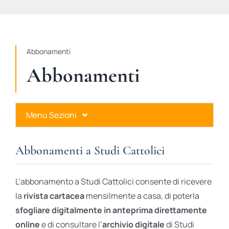
STUDI
RUBRICHE
Abbonamenti
Abbonamenti
Menu Sezioni
Abbonamenti a Studi Cattolici
Abbonamenti a Studi Cattolici
Ares Gold
L’abbonamento a Studi Cattolici consente di ricevere
Ares Digital
la
rivista cartacea
mensilmente a casa, di poterla
sfogliare digitalmente in anteprima direttamente
Ares Gift Card
online
e di consultare l’
archivio digitale
di Studi