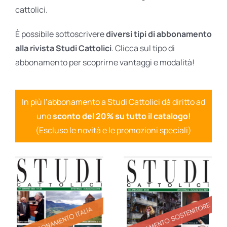
cattolici.
È possibile sottoscrivere
diversi tipi di abbonamento
alla rivista Studi Cattolici
. Clicca sul tipo di
abbonamento per scoprirne vantaggi e modalità!
In più l’abbonamento a Studi Cattolici dà diritto ad
uno
sconto del 20% su tutto il catalogo!
(Escluso le novità e le promozioni speciali)