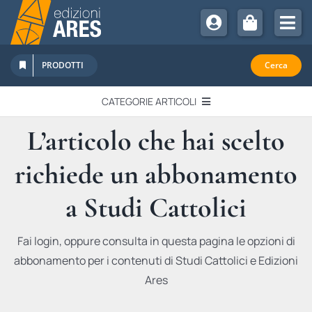
Salta
al
Tog
contenuto
Nav
Chi Siamo
PRODOTTI
Cerca
Sostienici
CATEGORIE ARTICOLI
Abbonamenti
L’articolo che hai scelto
EDITORIALI
Promozioni
richiede un abbonamento
Newsletter
IN QUESTO NUMERO
Eventi
a Studi Cattolici
Libri Ares
QUADERNI MONOGRAFICI
Fai login, oppure consulta in questa pagina le opzioni di
abbonamento per i contenuti di Studi Cattolici e Edizioni
RECENSIONI
Ares