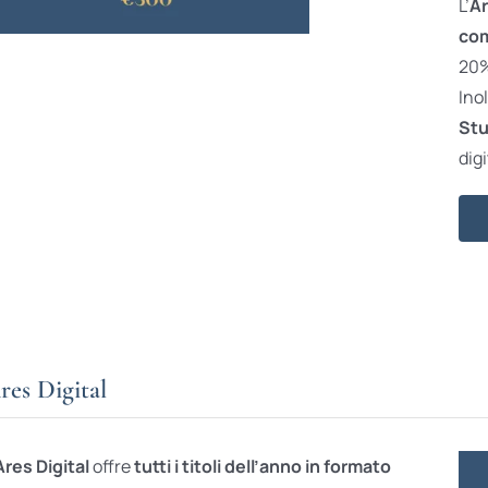
L’
Ar
com
20% 
Ino
Stu
digi
res Digital
Ares Digital
offre
tutti i titoli dell’anno in formato