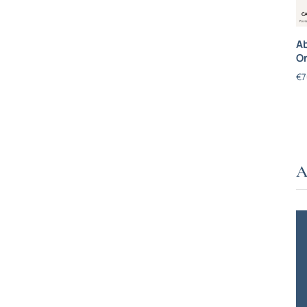
Ab
On
€
7
A