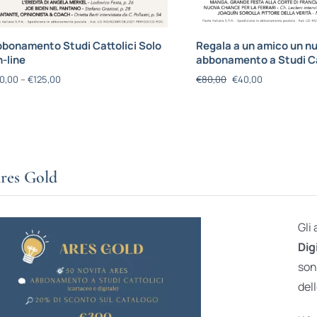
bonamento Studi Cattolici Solo
Regala a un amico un n
-line
abbonamento a Studi Ca
0,00
–
€
125,00
€
80,00
€
40,00
res Gold
Gli
Dig
son
dell