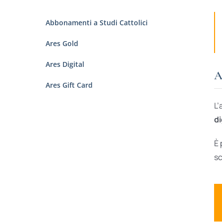
Abbonamenti a Studi Cattolici
Ares Gold
Ares Digital
A
Ares Gift Card
L’
di
È 
sc