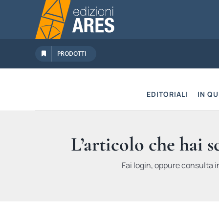
Salta
al
contenuto
PRODOTTI
EDITORIALI
IN Q
L’articolo che hai 
Fai login, oppure consulta i