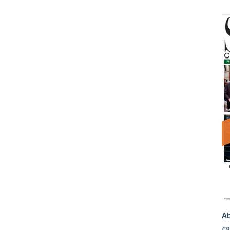
Ab
€
8