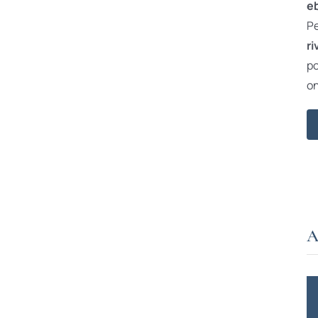
e
Pe
ri
po
on
A