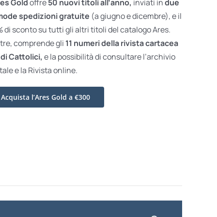
es Gold
offre
50 nuovi titoli all’anno,
inviati in
due
ode spedizioni gratuite
(a giugno e dicembre), e il
di sconto su tutti gli altri titoli del catalogo Ares.
ltre, comprende gli
11 numeri della rivista cartacea
di Cattolici,
e la possibilità di consultare l’archivio
tale e la Rivista online.
Acquista l’Ares Gold a €300