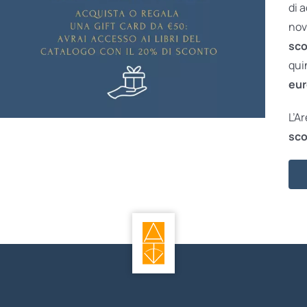
di 
nov
sco
qui
eur
L’A
sco