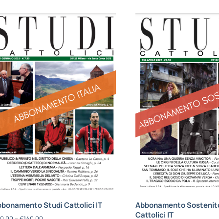
bonamento Studi Cattolici IT
Abbonamento Sostenito
Cattolici IT
0,00
–
€
140,00