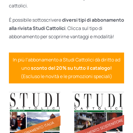
cattolici.
È possibile sottoscrivere
diversi tipi di abbonamento
alla rivista Studi Cattolici
. Clicca sul tipo di
abbonamento per scoprirne vantaggi e modalità!
In più l’abbonamento a Studi Cattolici dà diritto ad
uno
sconto del 20% su tutto il catalogo!
(Escluso le novità e le promozioni speciali)