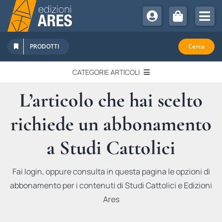
Salta
al
Tog
contenuto
Nav
Chi Siamo
PRODOTTI
Cerca
Sostienici
CATEGORIE ARTICOLI
Abbonamenti
L’articolo che hai scelto
EDITORIALI
Promozioni
richiede un abbonamento
Newsletter
IN QUESTO NUMERO
Eventi
a Studi Cattolici
Libri Ares
QUADERNI MONOGRAFICI
Fai login, oppure consulta in questa pagina le opzioni di
abbonamento per i contenuti di Studi Cattolici e Edizioni
RECENSIONI
Ares