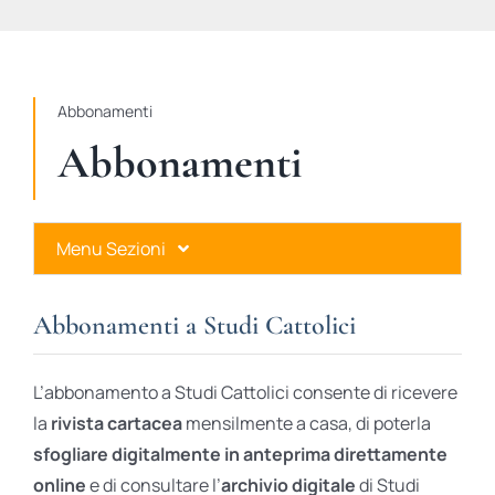
STUDI
RUBRICHE
Abbonamenti
Abbonamenti
Menu Sezioni
Abbonamenti a Studi Cattolici
Abbonamenti a Studi Cattolici
Ares Gold
L’abbonamento a Studi Cattolici consente di ricevere
Ares Digital
la
rivista cartacea
mensilmente a casa, di poterla
sfogliare digitalmente in anteprima direttamente
Ares Gift Card
online
e di consultare l’
archivio digitale
di Studi