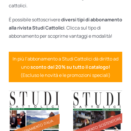
cattolici.
È possibile sottoscrivere
diversi tipi di abbonamento
alla rivista Studi Cattolici
. Clicca sul tipo di
abbonamento per scoprirne vantaggi e modalità!
In più l’abbonamento a Studi Cattolici dà diritto ad
uno
sconto del 20% su tutto il catalogo!
(Escluso le novità e le promozioni speciali)