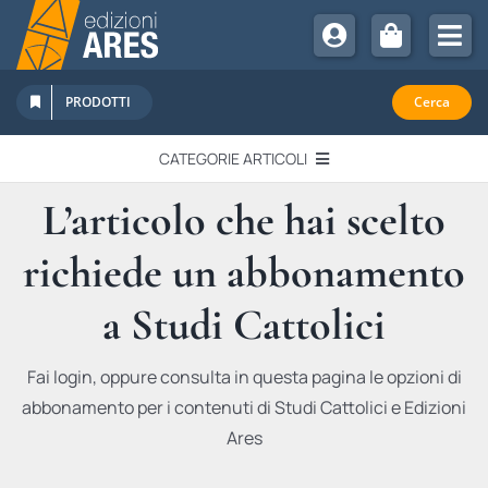
Salta
al
Tog
contenuto
Nav
Chi Siamo
PRODOTTI
Cerca
Sostienici
CATEGORIE ARTICOLI
Abbonamenti
L’articolo che hai scelto
EDITORIALI
Promozioni
richiede un abbonamento
Newsletter
IN QUESTO NUMERO
Eventi
a Studi Cattolici
Libri Ares
QUADERNI MONOGRAFICI
Fai login, oppure consulta in questa pagina le opzioni di
abbonamento per i contenuti di Studi Cattolici e Edizioni
RECENSIONI
Ares