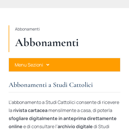
STUDI
RUBRICHE
Abbonamenti
Abbonamenti
Menu Sezioni
Abbonamenti a Studi Cattolici
Abbonamenti a Studi Cattolici
Ares Gold
L’abbonamento a Studi Cattolici consente di ricevere
Ares Digital
la
rivista cartacea
mensilmente a casa, di poterla
sfogliare digitalmente in anteprima direttamente
Ares Gift Card
online
e di consultare l’
archivio digitale
di Studi