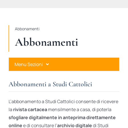
STUDI
RUBRICHE
Abbonamenti
Abbonamenti
Menu Sezioni
Abbonamenti a Studi Cattolici
Abbonamenti a Studi Cattolici
Ares Gold
L’abbonamento a Studi Cattolici consente di ricevere
Ares Digital
la
rivista cartacea
mensilmente a casa, di poterla
sfogliare digitalmente in anteprima direttamente
Ares Gift Card
online
e di consultare l’
archivio digitale
di Studi