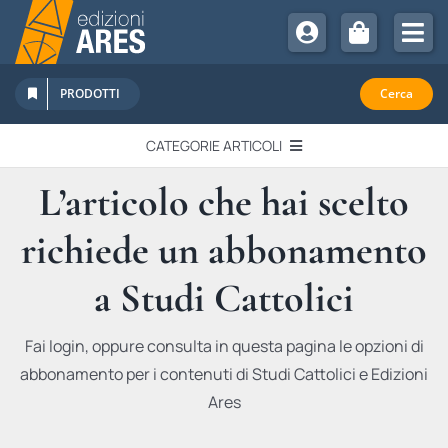
Salta
al
Tog
contenuto
Nav
Chi Siamo
PRODOTTI
Cerca
Sostienici
CATEGORIE ARTICOLI
Abbonamenti
L’articolo che hai scelto
EDITORIALI
Promozioni
richiede un abbonamento
Newsletter
IN QUESTO NUMERO
Eventi
a Studi Cattolici
Libri Ares
QUADERNI MONOGRAFICI
Fai login, oppure consulta in questa pagina le opzioni di
abbonamento per i contenuti di Studi Cattolici e Edizioni
RECENSIONI
Ares