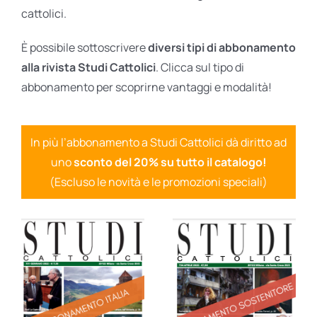
cattolici.
È possibile sottoscrivere
diversi tipi di abbonamento
alla rivista Studi Cattolici
. Clicca sul tipo di
abbonamento per scoprirne vantaggi e modalità!
In più l’abbonamento a Studi Cattolici dà diritto ad
uno
sconto del 20% su tutto il catalogo!
(Escluso le novità e le promozioni speciali)