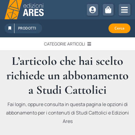
Salta
al
Tog
contenuto
Nav
Chi Siamo
PRODOTTI
Cerca
Sostienici
CATEGORIE ARTICOLI
Abbonamenti
L’articolo che hai scelto
EDITORIALI
Promozioni
richiede un abbonamento
Newsletter
IN QUESTO NUMERO
Eventi
a Studi Cattolici
Libri Ares
QUADERNI MONOGRAFICI
Fai login, oppure consulta in questa pagina le opzioni di
abbonamento per i contenuti di Studi Cattolici e Edizioni
RECENSIONI
Ares