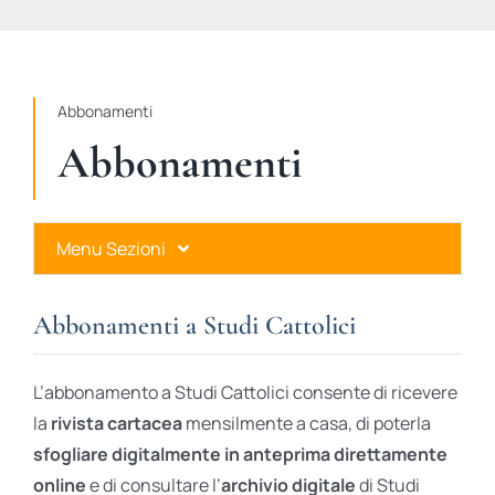
STUDI
RUBRICHE
Abbonamenti
Abbonamenti
Menu Sezioni
Abbonamenti a Studi Cattolici
Abbonamenti a Studi Cattolici
Ares Gold
L’abbonamento a Studi Cattolici consente di ricevere
Ares Digital
la
rivista cartacea
mensilmente a casa, di poterla
sfogliare digitalmente in anteprima direttamente
Ares Gift Card
online
e di consultare l’
archivio digitale
di Studi