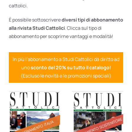
cattolici.
È possibile sottoscrivere
diversi tipi di abbonamento
alla rivista Studi Cattolici
. Clicca sul tipo di
abbonamento per scoprirne vantaggi e modalità!
In più l’abbonamento a Studi Cattolici dà diritto ad
uno
sconto del 20% su tutto il catalogo!
(Escluso le novità e le promozioni speciali)