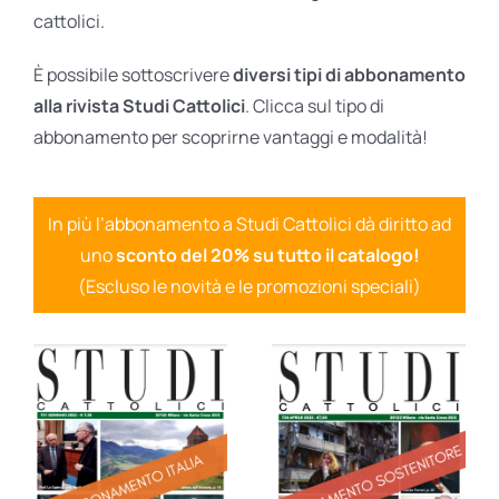
cattolici.
È possibile sottoscrivere
diversi tipi di abbonamento
alla rivista Studi Cattolici
. Clicca sul tipo di
abbonamento per scoprirne vantaggi e modalità!
In più l’abbonamento a Studi Cattolici dà diritto ad
uno
sconto del 20% su tutto il catalogo!
(Escluso le novità e le promozioni speciali)