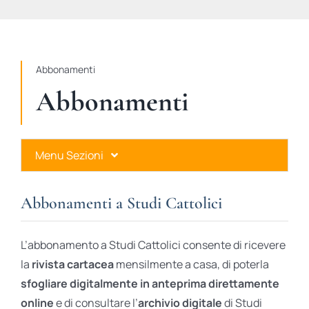
STUDI
RUBRICHE
Abbonamenti
Abbonamenti
Menu Sezioni
Abbonamenti a Studi Cattolici
Abbonamenti a Studi Cattolici
Ares Gold
L’abbonamento a Studi Cattolici consente di ricevere
Ares Digital
la
rivista cartacea
mensilmente a casa, di poterla
sfogliare digitalmente in anteprima direttamente
Ares Gift Card
online
e di consultare l’
archivio digitale
di Studi