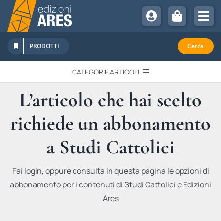
Salta
al
Tog
contenuto
Nav
Chi Siamo
PRODOTTI
Cerca
Sostienici
CATEGORIE ARTICOLI
Abbonamenti
L’articolo che hai scelto
EDITORIALI
Promozioni
richiede un abbonamento
Newsletter
IN QUESTO NUMERO
Eventi
a Studi Cattolici
Libri Ares
QUADERNI MONOGRAFICI
Fai login, oppure consulta in questa pagina le opzioni di
abbonamento per i contenuti di Studi Cattolici e Edizioni
RECENSIONI
Ares