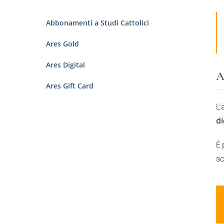
Abbonamenti a Studi Cattolici
Ares Gold
Ares Digital
A
Ares Gift Card
L’
di
È 
sc