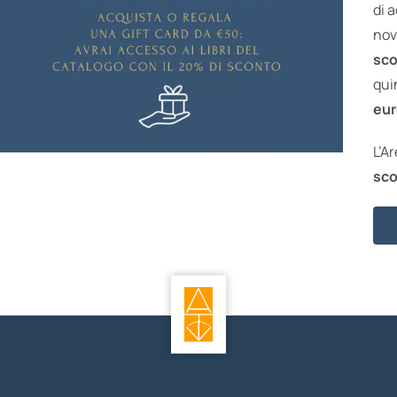
di 
nov
sco
qui
eur
L’A
sco