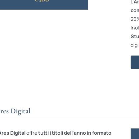
L’
Ar
com
20% 
Ino
Stu
digi
res Digital
Ares Digital
offre
tutti i titoli dell’anno in formato