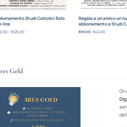
bonamento Studi Cattolici Solo
Regala a un amico un n
-line
abbonamento a Studi Ca
0,00
–
€
125,00
€
80,00
€
40,00
res Gold
Gli
Dig
son
dell