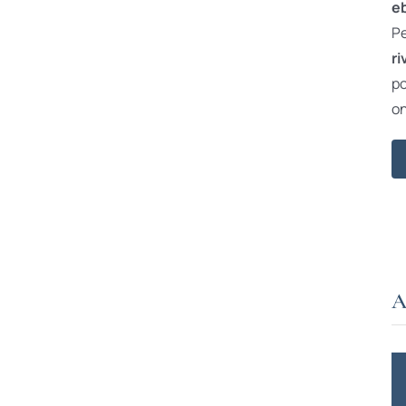
e
Pe
ri
po
on
A