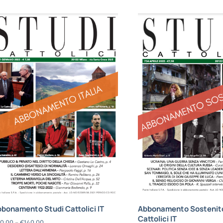
bonamento Studi Cattolici IT
Abbonamento Sostenito
Cattolici IT
0,00
–
€
140,00