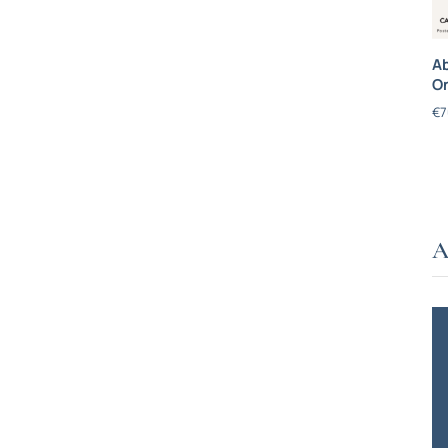
Ab
On
€
7
A