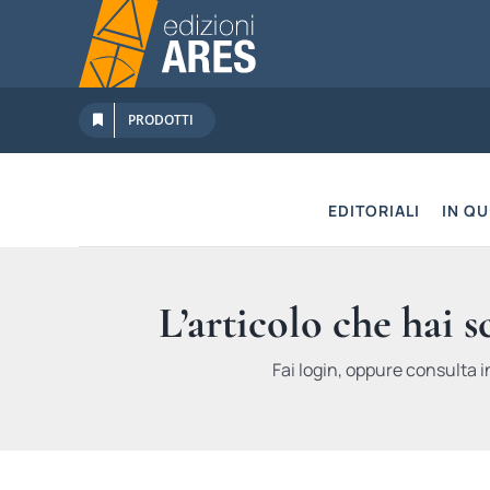
Salta
al
contenuto
PRODOTTI
EDITORIALI
IN Q
L’articolo che hai 
Fai login, oppure consulta i