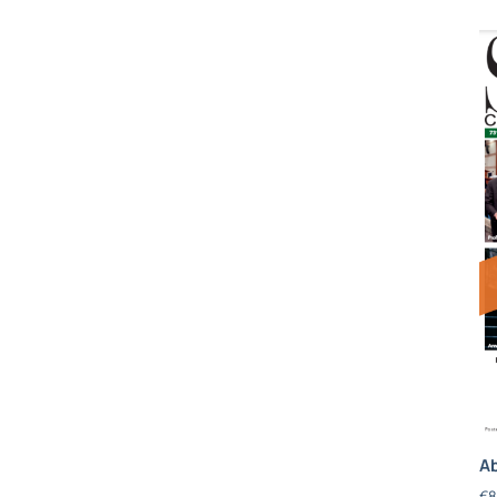
Ab
€
8