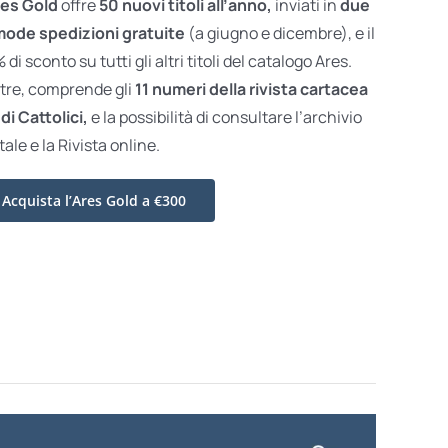
es Gold
offre
50 nuovi titoli all’anno,
inviati in
due
ode spedizioni gratuite
(a giugno e dicembre), e il
di sconto su tutti gli altri titoli del catalogo Ares.
ltre, comprende gli
11 numeri della rivista cartacea
di Cattolici,
e la possibilità di consultare l’archivio
tale e la Rivista online.
Acquista l’Ares Gold a €300