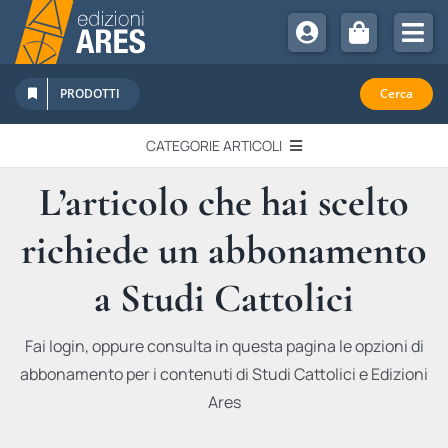
Salta
al
Tog
contenuto
Nav
Chi Siamo
PRODOTTI
Cerca
Sostienici
CATEGORIE ARTICOLI
Abbonamenti
L’articolo che hai scelto
EDITORIALI
Promozioni
richiede un abbonamento
Newsletter
IN QUESTO NUMERO
Eventi
a Studi Cattolici
Libri Ares
QUADERNI MONOGRAFICI
Fai login, oppure consulta in questa pagina le opzioni di
abbonamento per i contenuti di Studi Cattolici e Edizioni
RECENSIONI
Ares