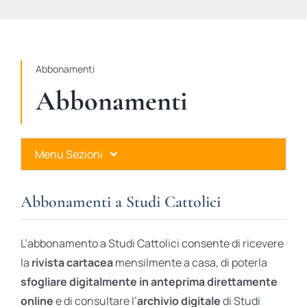
STUDI
RUBRICHE
Abbonamenti
Abbonamenti
Menu Sezioni
Abbonamenti a Studi Cattolici
Abbonamenti a Studi Cattolici
Ares Gold
L’abbonamento a Studi Cattolici consente di ricevere
Ares Digital
la
rivista cartacea
mensilmente a casa, di poterla
sfogliare digitalmente in anteprima direttamente
Ares Gift Card
online
e di consultare l’
archivio digitale
di Studi