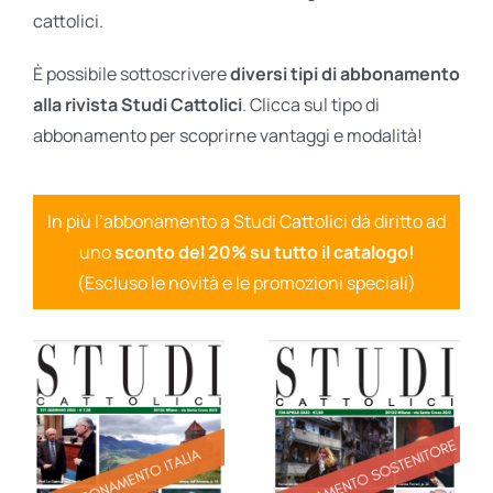
cattolici.
È possibile sottoscrivere
diversi tipi di abbonamento
alla rivista Studi Cattolici
. Clicca sul tipo di
abbonamento per scoprirne vantaggi e modalità!
In più l’abbonamento a Studi Cattolici dà diritto ad
uno
sconto del 20% su tutto il catalogo!
(Escluso le novità e le promozioni speciali)