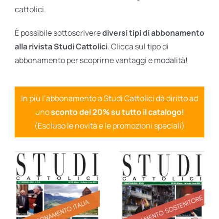
cattolici.
È possibile sottoscrivere
diversi tipi di abbonamento
alla rivista Studi Cattolici
. Clicca sul tipo di
abbonamento per scoprirne vantaggi e modalità!
In più l’abbonamento a Studi Cattolici dà diritto ad
uno
sconto del 20% su tutto il catalogo!
(Escluso le novità e le promozioni speciali)