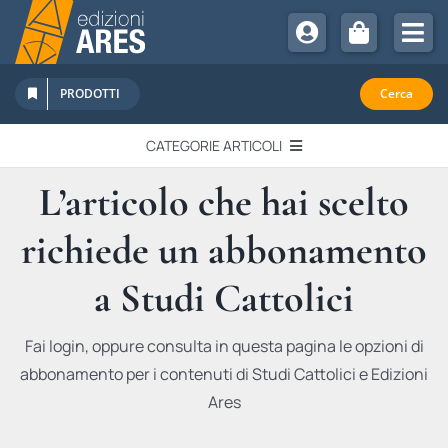
Salta
al
Tog
contenuto
Nav
Chi Siamo
PRODOTTI
Cerca
Sostienici
CATEGORIE ARTICOLI
Abbonamenti
L’articolo che hai scelto
EDITORIALI
Promozioni
richiede un abbonamento
Newsletter
IN QUESTO NUMERO
Eventi
a Studi Cattolici
Libri Ares
QUADERNI MONOGRAFICI
Fai login, oppure consulta in questa pagina le opzioni di
abbonamento per i contenuti di Studi Cattolici e Edizioni
RECENSIONI
Ares