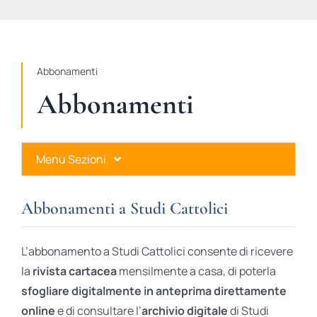
STUDI
RUBRICHE
Abbonamenti
Abbonamenti
Menu Sezioni
Abbonamenti a Studi Cattolici
Abbonamenti a Studi Cattolici
Ares Gold
L’abbonamento a Studi Cattolici consente di ricevere
Ares Digital
la
rivista cartacea
mensilmente a casa, di poterla
sfogliare digitalmente in anteprima direttamente
Ares Gift Card
online
e di consultare l’
archivio digitale
di Studi