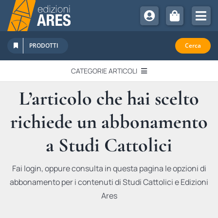
Salta
al
Tog
contenuto
Nav
Chi Siamo
PRODOTTI
Cerca
Sostienici
CATEGORIE ARTICOLI
Abbonamenti
L’articolo che hai scelto
EDITORIALI
Promozioni
richiede un abbonamento
Newsletter
IN QUESTO NUMERO
Eventi
a Studi Cattolici
Libri Ares
QUADERNI MONOGRAFICI
Fai login, oppure consulta in questa pagina le opzioni di
abbonamento per i contenuti di Studi Cattolici e Edizioni
RECENSIONI
Ares