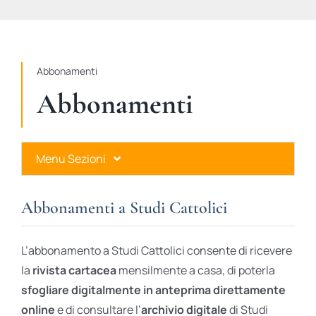
STUDI
RUBRICHE
Abbonamenti
Abbonamenti
Menu Sezioni
Abbonamenti a Studi Cattolici
Abbonamenti a Studi Cattolici
Ares Gold
L’abbonamento a Studi Cattolici consente di ricevere
Ares Digital
la
rivista cartacea
mensilmente a casa, di poterla
sfogliare digitalmente in anteprima direttamente
Ares Gift Card
online
e di consultare l’
archivio digitale
di Studi