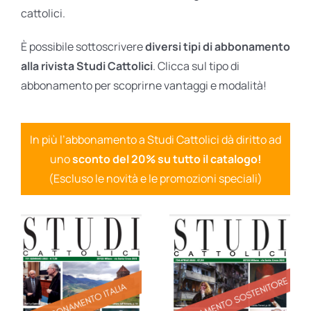
cattolici.
È possibile sottoscrivere
diversi tipi di abbonamento
alla rivista Studi Cattolici
. Clicca sul tipo di
abbonamento per scoprirne vantaggi e modalità!
In più l’abbonamento a Studi Cattolici dà diritto ad
uno
sconto del 20% su tutto il catalogo!
(Escluso le novità e le promozioni speciali)