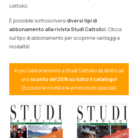
cattolici.
È possibile sottoscrivere
diversi tipi di
abbonamento alla rivista Studi Cattolici
. Clicca
sul tipo di abbonamento per scoprirne vantaggi e
modalità!
In più l’abbonamento a Studi Cattolici dà diritto ad
uno
sconto del 20% su tutto il catalogo!
(Escluso le novità e le promozioni speciali)