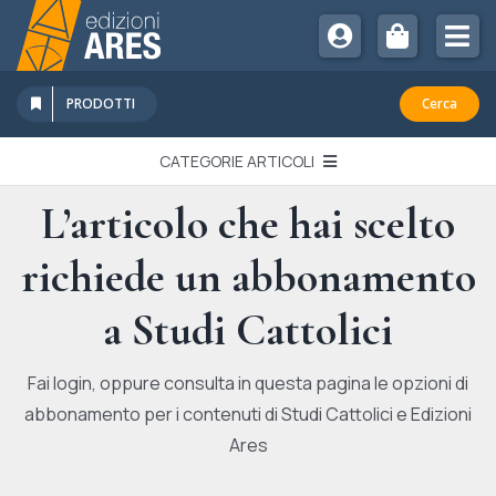
Salta
al
Tog
contenuto
Nav
Chi Siamo
PRODOTTI
Cerca
Sostienici
CATEGORIE ARTICOLI
Abbonamenti
L’articolo che hai scelto
EDITORIALI
Promozioni
richiede un abbonamento
Newsletter
IN QUESTO NUMERO
Eventi
a Studi Cattolici
Libri Ares
QUADERNI MONOGRAFICI
Fai login, oppure consulta in questa pagina le opzioni di
abbonamento per i contenuti di Studi Cattolici e Edizioni
RECENSIONI
Ares