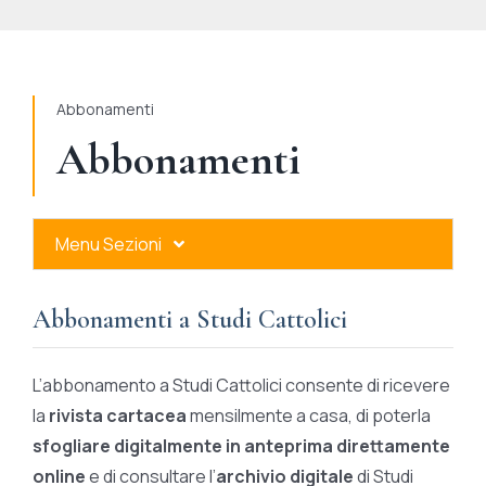
STUDI
RUBRICHE
Abbonamenti
Abbonamenti
Menu Sezioni
Abbonamenti a Studi Cattolici
Abbonamenti a Studi Cattolici
Ares Gold
L’abbonamento a Studi Cattolici consente di ricevere
Ares Digital
la
rivista cartacea
mensilmente a casa, di poterla
sfogliare digitalmente in anteprima direttamente
Ares Gift Card
online
e di consultare l’
archivio digitale
di Studi