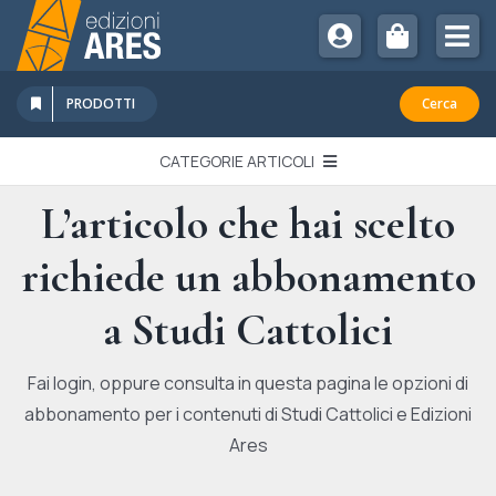
Salta
al
Tog
contenuto
Nav
Chi Siamo
PRODOTTI
Cerca
Sostienici
CATEGORIE ARTICOLI
Abbonamenti
L’articolo che hai scelto
EDITORIALI
Promozioni
richiede un abbonamento
Newsletter
IN QUESTO NUMERO
Eventi
a Studi Cattolici
Libri Ares
QUADERNI MONOGRAFICI
Fai login, oppure consulta in questa pagina le opzioni di
abbonamento per i contenuti di Studi Cattolici e Edizioni
RECENSIONI
Ares