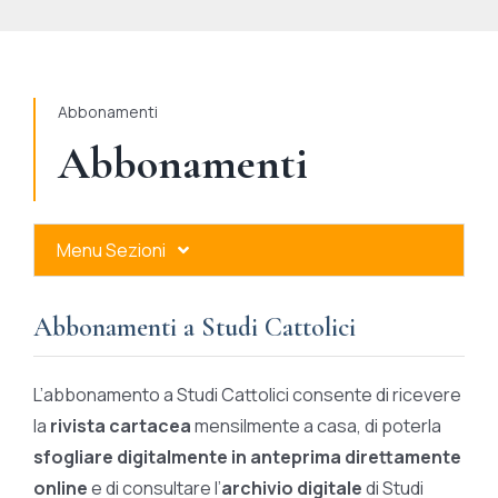
STUDI
RUBRICHE
Abbonamenti
Abbonamenti
Menu Sezioni
Abbonamenti a Studi Cattolici
Abbonamenti a Studi Cattolici
Ares Gold
L’abbonamento a Studi Cattolici consente di ricevere
Ares Digital
la
rivista cartacea
mensilmente a casa, di poterla
sfogliare digitalmente in anteprima direttamente
Ares Gift Card
online
e di consultare l’
archivio digitale
di Studi