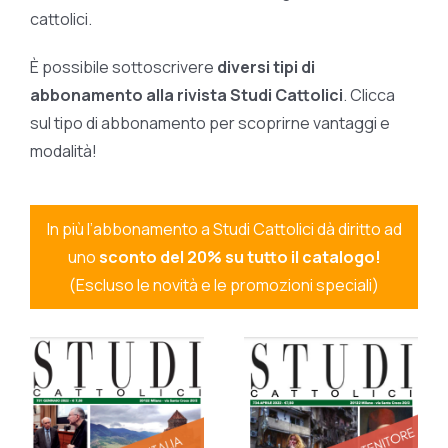
cattolici.
È possibile sottoscrivere
diversi tipi di
abbonamento alla rivista Studi Cattolici
. Clicca
sul tipo di abbonamento per scoprirne vantaggi e
modalità!
In più l’abbonamento a Studi Cattolici dà diritto ad
uno
sconto del 20% su tutto il catalogo!
(Escluso le novità e le promozioni speciali)